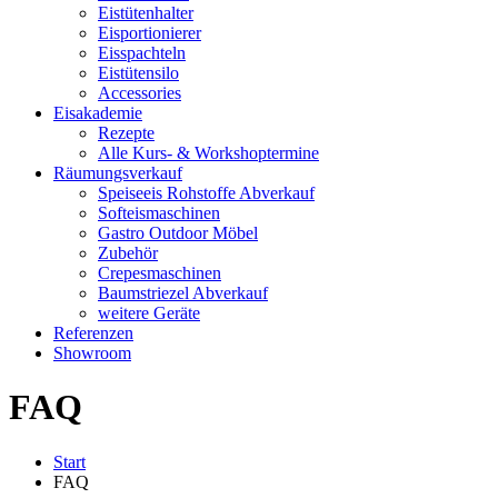
Eistütenhalter
Eisportionierer
Eisspachteln
Eistütensilo
Accessories
Eisakademie
Rezepte
Alle Kurs- & Workshoptermine
Räumungsverkauf
Speiseeis Rohstoffe Abverkauf
Softeismaschinen
Gastro Outdoor Möbel
Zubehör
Crepesmaschinen
Baumstriezel Abverkauf
weitere Geräte
Referenzen
Showroom
FAQ
Start
FAQ