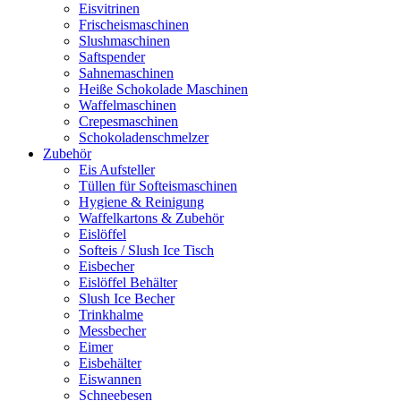
Eisvitrinen
Frischeismaschinen
Slushmaschinen
Saftspender
Sahnemaschinen
Heiße Schokolade Maschinen
Waffelmaschinen
Crepesmaschinen
Schokoladenschmelzer
Zubehör
Eis Aufsteller
Tüllen für Softeismaschinen
Hygiene & Reinigung
Waffelkartons & Zubehör
Eislöffel
Softeis / Slush Ice Tisch
Eisbecher
Eislöffel Behälter
Slush Ice Becher
Trinkhalme
Messbecher
Eimer
Eisbehälter
Eiswannen
Schneebesen