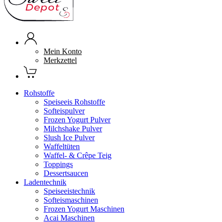
Mein Konto
Merkzettel
Rohstoffe
Speiseeis Rohstoffe
Softeispulver
Frozen Yogurt Pulver
Milchshake Pulver
Slush Ice Pulver
Waffeltüten
Waffel- & Crêpe Teig
Toppings
Dessertsaucen
Ladentechnik
Speiseeistechnik
Softeismaschinen
Frozen Yogurt Maschinen
Acai Maschinen