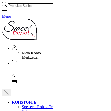
Products
search
Menü
Mein Konto
Merkzettel
Kostenloser Versand ab 250€ (AT)
1000 m² Showroom
Leasing
&
Miete
ROHSTOFFE
Speiseeis Rohstoffe