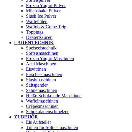
Softeispulver
Frozen Yogurt Pulver
Milchshake Pulver
Slush Ice Pulver
Waffeltüten
Waffel- & Crêpe Teig
Toppings
Dessertsaucen
LADENTECHNIK
Speiseeistechnik
Softeismaschinen
Frozen Yogurt Maschinen
Acai Maschinen
Eisvitrinen
Frischeismaschinen
Slushmaschinen
Saftspender
Sahnemaschinen
Heiße Schokolade Maschinen
Waffelmaschinen
Crepesmaschinen
Schokoladenschmelzer
ZUBEHÖR
Eis Aufsteller
Tüllen für Softeismaschinen