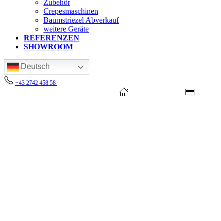
Zubehör
Crepesmaschinen
Baumstriezel Abverkauf
weitere Geräte
REFERENZEN
SHOWROOM
Deutsch
+43 2742 458 58
Mo - Do: 8 - 17 Uhr, Fr: 8 - 15 Uhr
Kostenloser Versand ab 250€ (AT)
1000 m² Showroom
Leasing