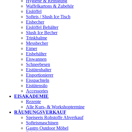
Hygiene & Reinigung
Waffelkartons & Zubehör
Eislöffel
Softeis / Slush Ice Tisch
Eisbecher
Eislöffel Behälter
Slush Ice Becher
Trinkhalme
Messbecher
Eimer
Eisbehälter
Eiswannen
Schneebesen
Eistütenhalter
Eisportionierer
Eisspachteln
Eistütensilo
Accessories
EISAKADEMIE
Rezepte
Alle Kurs- & Workshoptermine
RÄUMUNGSVERKAUF
Speiseeis Rohstoffe Abverkauf
Softeismaschinen
Gastro Outdoor Möbel