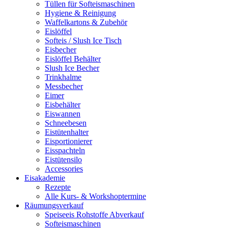
Tüllen für Softeismaschinen
Hygiene & Reinigung
Waffelkartons & Zubehör
Eislöffel
Softeis / Slush Ice Tisch
Eisbecher
Eislöffel Behälter
Slush Ice Becher
Trinkhalme
Messbecher
Eimer
Eisbehälter
Eiswannen
Schneebesen
Eistütenhalter
Eisportionierer
Eisspachteln
Eistütensilo
Accessories
Eisakademie
Rezepte
Alle Kurs- & Workshoptermine
Räumungsverkauf
Speiseeis Rohstoffe Abverkauf
Softeismaschinen