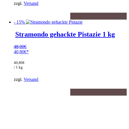
zzgl.
Versand
- 15%
Stramondo gehackte Pistazie 1 kg
48,00
€
Ursprünglicher
40,80
€
Preis
Aktueller
war:
Preis
40,80
€
48,00€
ist:
/ 1 kg
40,80€.
zzgl.
Versand