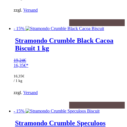
22,62€.
zzgl.
Versand
- 15%
Stramondo Crumble Black Cacoa
Biscuit 1 kg
19,24
€
Ursprünglicher
16,35
€
Preis
Aktueller
war:
Preis
16,35
€
19,24€
ist:
/ 1 kg
16,35€.
zzgl.
Versand
- 15%
Stramondo Crumble Speculoos