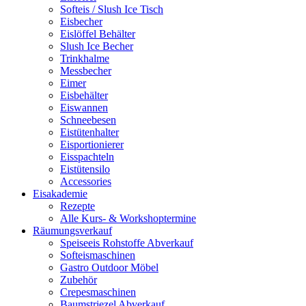
Softeis / Slush Ice Tisch
Eisbecher
Eislöffel Behälter
Slush Ice Becher
Trinkhalme
Messbecher
Eimer
Eisbehälter
Eiswannen
Schneebesen
Eistütenhalter
Eisportionierer
Eisspachteln
Eistütensilo
Accessories
Eisakademie
Rezepte
Alle Kurs- & Workshoptermine
Räumungsverkauf
Speiseeis Rohstoffe Abverkauf
Softeismaschinen
Gastro Outdoor Möbel
Zubehör
Crepesmaschinen
Baumstriezel Abverkauf