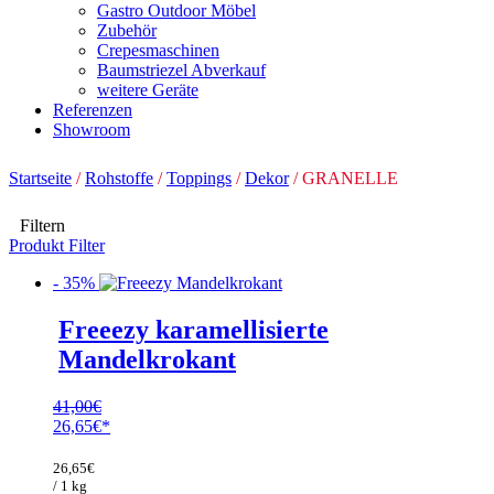
Gastro Outdoor Möbel
Zubehör
Crepesmaschinen
Baumstriezel Abverkauf
weitere Geräte
Referenzen
Showroom
Startseite
/
Rohstoffe
/
Toppings
/
Dekor
/ GRANELLE
Filtern
Produkt Filter
- 35%
Freeezy karamellisierte
Mandelkrokant
41,00
€
Ursprünglicher
26,65
€
Preis
Aktueller
war:
Preis
26,65
€
41,00€
ist:
/ 1 kg