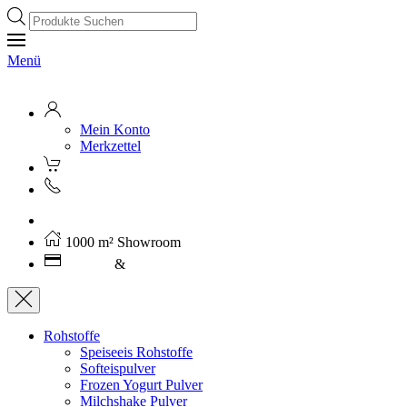
Products
search
Menü
Mein Konto
Merkzettel
Kostenloser Versand ab 250€ (AT)
1000 m² Showroom
Leasing
&
Miete
Rohstoffe
Speiseeis Rohstoffe
Softeispulver
Frozen Yogurt Pulver
Milchshake Pulver