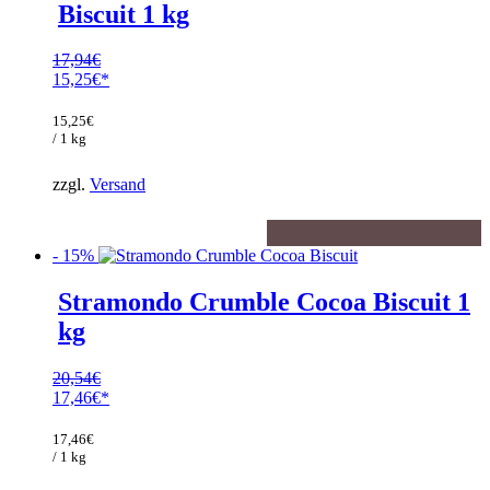
Biscuit 1 kg
17,94
€
Ursprünglicher
15,25
€
Preis
Aktueller
war:
Preis
15,25
€
17,94€
ist:
/ 1 kg
15,25€.
zzgl.
Versand
- 15%
Stramondo Crumble Cocoa Biscuit 1
kg
20,54
€
Ursprünglicher
17,46
€
Preis
Aktueller
war:
Preis
17,46
€
20,54€
ist:
/ 1 kg
17,46€.