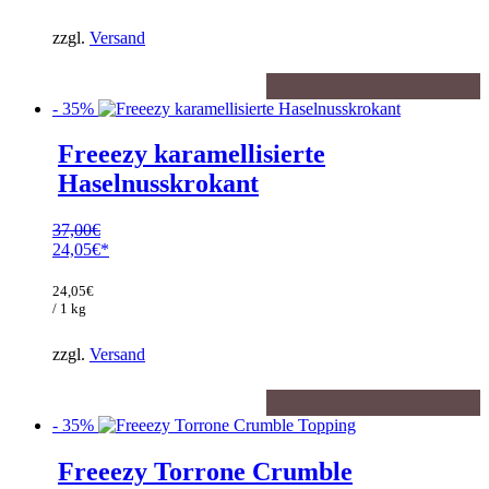
26,65€.
zzgl.
Versand
- 35%
Freeezy karamellisierte
Haselnusskrokant
37,00
€
Ursprünglicher
24,05
€
Preis
Aktueller
war:
Preis
24,05
€
37,00€
ist:
/ 1 kg
24,05€.
zzgl.
Versand
- 35%
Freeezy Torrone Crumble