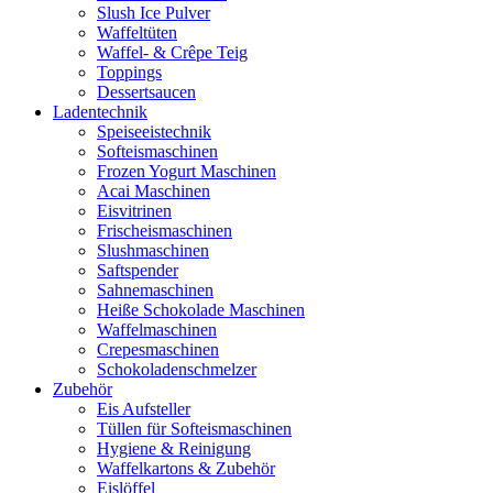
Slush Ice Pulver
Waffeltüten
Waffel- & Crêpe Teig
Toppings
Dessertsaucen
Ladentechnik
Speiseeistechnik
Softeismaschinen
Frozen Yogurt Maschinen
Acai Maschinen
Eisvitrinen
Frischeismaschinen
Slushmaschinen
Saftspender
Sahnemaschinen
Heiße Schokolade Maschinen
Waffelmaschinen
Crepesmaschinen
Schokoladenschmelzer
Zubehör
Eis Aufsteller
Tüllen für Softeismaschinen
Hygiene & Reinigung
Waffelkartons & Zubehör
Eislöffel