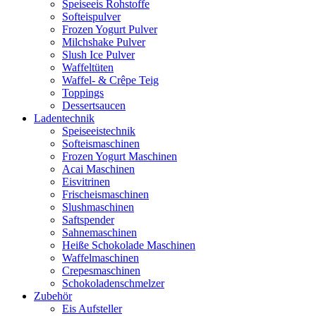
Speiseeis Rohstoffe
Softeispulver
Frozen Yogurt Pulver
Milchshake Pulver
Slush Ice Pulver
Waffeltüten
Waffel- & Crêpe Teig
Toppings
Dessertsaucen
Ladentechnik
Speiseeistechnik
Softeismaschinen
Frozen Yogurt Maschinen
Acai Maschinen
Eisvitrinen
Frischeismaschinen
Slushmaschinen
Saftspender
Sahnemaschinen
Heiße Schokolade Maschinen
Waffelmaschinen
Crepesmaschinen
Schokoladenschmelzer
Zubehör
Eis Aufsteller