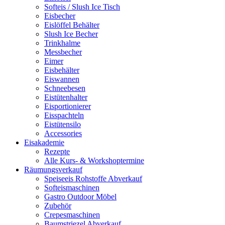
Softeis / Slush Ice Tisch
Eisbecher
Eislöffel Behälter
Slush Ice Becher
Trinkhalme
Messbecher
Eimer
Eisbehälter
Eiswannen
Schneebesen
Eistütenhalter
Eisportionierer
Eisspachteln
Eistütensilo
Accessories
Eisakademie
Rezepte
Alle Kurs- & Workshoptermine
Räumungsverkauf
Speiseeis Rohstoffe Abverkauf
Softeismaschinen
Gastro Outdoor Möbel
Zubehör
Crepesmaschinen
Baumstriezel Abverkauf