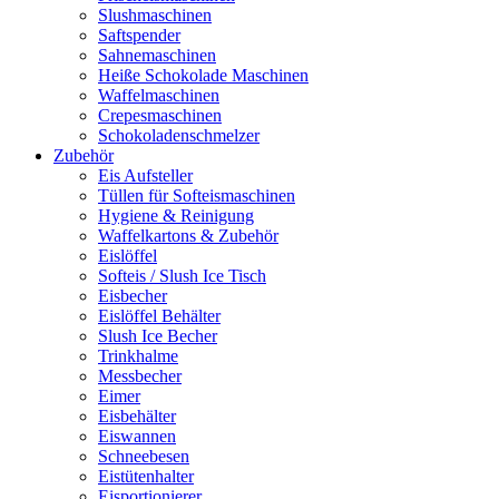
Slushmaschinen
Saftspender
Sahnemaschinen
Heiße Schokolade Maschinen
Waffelmaschinen
Crepesmaschinen
Schokoladenschmelzer
Zubehör
Eis Aufsteller
Tüllen für Softeismaschinen
Hygiene & Reinigung
Waffelkartons & Zubehör
Eislöffel
Softeis / Slush Ice Tisch
Eisbecher
Eislöffel Behälter
Slush Ice Becher
Trinkhalme
Messbecher
Eimer
Eisbehälter
Eiswannen
Schneebesen
Eistütenhalter
Eisportionierer