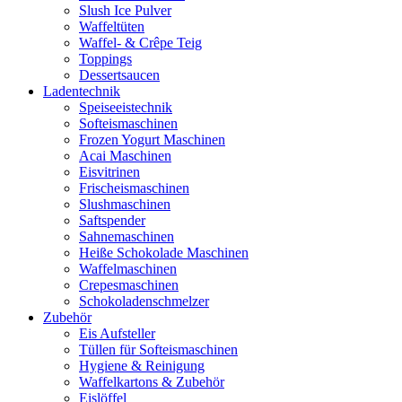
Slush Ice Pulver
Waffeltüten
Waffel- & Crêpe Teig
Toppings
Dessertsaucen
Ladentechnik
Speiseeistechnik
Softeismaschinen
Frozen Yogurt Maschinen
Acai Maschinen
Eisvitrinen
Frischeismaschinen
Slushmaschinen
Saftspender
Sahnemaschinen
Heiße Schokolade Maschinen
Waffelmaschinen
Crepesmaschinen
Schokoladenschmelzer
Zubehör
Eis Aufsteller
Tüllen für Softeismaschinen
Hygiene & Reinigung
Waffelkartons & Zubehör
Eislöffel