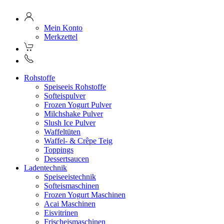
Mein Konto
Merkzettel
Rohstoffe
Speiseeis Rohstoffe
Softeispulver
Frozen Yogurt Pulver
Milchshake Pulver
Slush Ice Pulver
Waffeltüten
Waffel- & Crêpe Teig
Toppings
Dessertsaucen
Ladentechnik
Speiseeistechnik
Softeismaschinen
Frozen Yogurt Maschinen
Acai Maschinen
Eisvitrinen
Frischeismaschinen