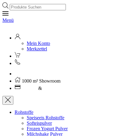
Products
search
Menü
Mein Konto
Merkzettel
Kostenloser Versand ab 250€ (AT)
1000 m² Showroom
Leasing
&
Miete
Rohstoffe
Speiseeis Rohstoffe
Softeispulver
Frozen Yogurt Pulver
Milchshake Pulver