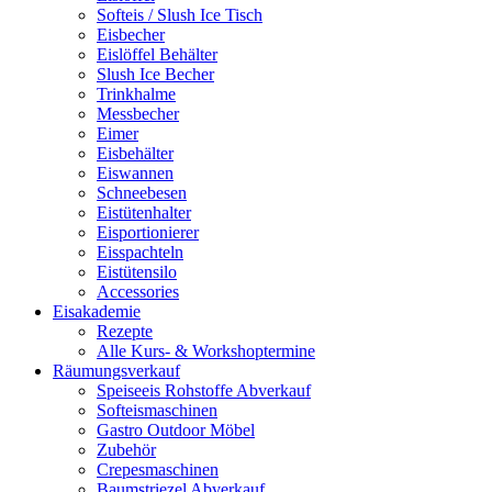
Softeis / Slush Ice Tisch
Eisbecher
Eislöffel Behälter
Slush Ice Becher
Trinkhalme
Messbecher
Eimer
Eisbehälter
Eiswannen
Schneebesen
Eistütenhalter
Eisportionierer
Eisspachteln
Eistütensilo
Accessories
Eisakademie
Rezepte
Alle Kurs- & Workshoptermine
Räumungsverkauf
Speiseeis Rohstoffe Abverkauf
Softeismaschinen
Gastro Outdoor Möbel
Zubehör
Crepesmaschinen
Baumstriezel Abverkauf