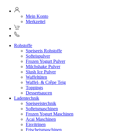
Mein Konto
Merkzettel
Rohstoffe
Speiseeis Rohstoffe
Softeispulver
Frozen Yogurt Pulver
Milchshake Pulver
Slush Ice Pulver
Waffeltüten
Waffel- & Crêpe Teig
Toppings
Dessertsaucen
Ladentechnik
Speiseeistechnik
Softeismaschinen
Frozen Yogurt Maschinen
Acai Maschinen
Eisvitrinen
Frischeismaschinen