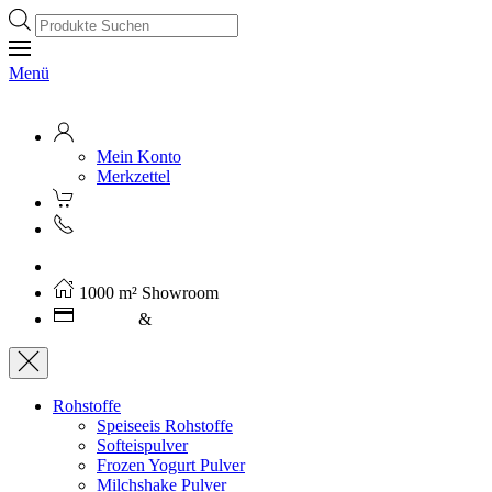
Products
search
Menü
Mein Konto
Merkzettel
Kostenloser Versand ab 250€ (AT)
1000 m² Showroom
Leasing
&
Miete
Rohstoffe
Speiseeis Rohstoffe
Softeispulver
Frozen Yogurt Pulver
Milchshake Pulver