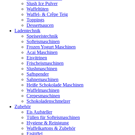
Slush Ice Pulver
Waffeltüten
Waffel- & Crêpe Teig
Toppings
Dessertsaucen
Ladentechnik
Speiseeistechnik
Softeismaschinen
Frozen Yogurt Maschinen
Acai Maschinen
Eisvitrinen
Frischeismaschinen
Slushmaschinen
Saftspender
Sahnemaschinen
Heiße Schokolade Maschinen
Waffelmaschinen
Crepesmaschinen
Schokoladenschmelzer
Zubehör
Eis Aufsteller
Tüllen für Softeismaschinen
Hygiene & Reinigung
Waffelkartons & Zubehör
Eislöffel