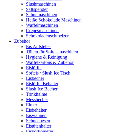
Slushmaschinen
Saftspender
Sahnemaschinen
Heiße Schokolade Maschinen
Waffelmaschinen
Crepesmaschinen
Schokoladenschmelzer
Zubehör
Eis Aufsteller
Tüllen für Softeismaschinen
Hygiene & Reinigung
Waffelkartons & Zubehör
Eislöffel
Softeis / Slush Ice Tisch
Eisbecher
Eislöffel Behälter
Slush Ice Becher
Trinkhalme
Messbecher
Eimer
Eisbehälter
Eiswannen
Schneebesen
Eistütenhalter
Eisportionierer