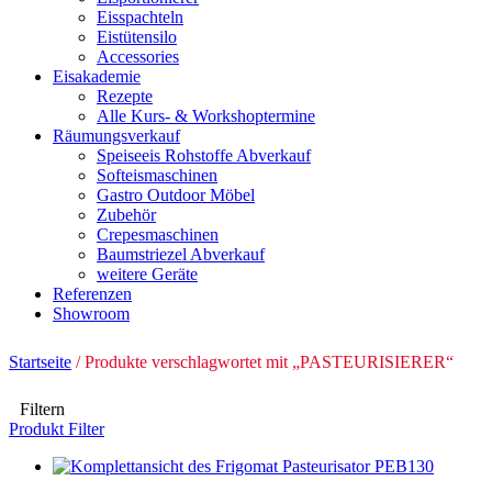
Eisspachteln
Eistütensilo
Accessories
Eisakademie
Rezepte
Alle Kurs- & Workshoptermine
Räumungsverkauf
Speiseeis Rohstoffe Abverkauf
Softeismaschinen
Gastro Outdoor Möbel
Zubehör
Crepesmaschinen
Baumstriezel Abverkauf
weitere Geräte
Referenzen
Showroom
Startseite
/ Produkte verschlagwortet mit „PASTEURISIERER“
Filtern
Produkt Filter