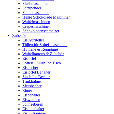
Slushmaschinen
Saftspender
Sahnemaschinen
Heiße Schokolade Maschinen
Waffelmaschinen
Crepesmaschinen
Schokoladenschmelzer
Zubehör
Eis Aufsteller
Tüllen für Softeismaschinen
Hygiene & Reinigung
Waffelkartons & Zubehör
Eislöffel
Softeis / Slush Ice Tisch
Eisbecher
Eislöffel Behälter
Slush Ice Becher
Trinkhalme
Messbecher
Eimer
Eisbehälter
Eiswannen
Schneebesen
Eistütenhalter
Eisportionierer