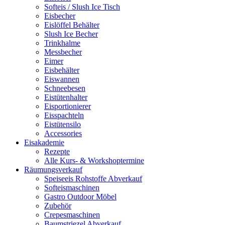
Softeis / Slush Ice Tisch
Eisbecher
Eislöffel Behälter
Slush Ice Becher
Trinkhalme
Messbecher
Eimer
Eisbehälter
Eiswannen
Schneebesen
Eistütenhalter
Eisportionierer
Eisspachteln
Eistütensilo
Accessories
Eisakademie
Rezepte
Alle Kurs- & Workshoptermine
Räumungsverkauf
Speiseeis Rohstoffe Abverkauf
Softeismaschinen
Gastro Outdoor Möbel
Zubehör
Crepesmaschinen
Baumstriezel Abverkauf