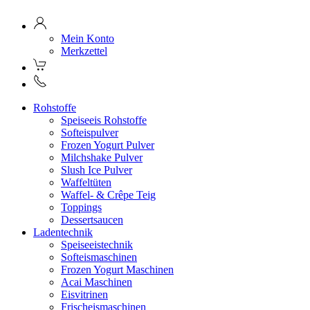
Mein Konto
Merkzettel
Rohstoffe
Speiseeis Rohstoffe
Softeispulver
Frozen Yogurt Pulver
Milchshake Pulver
Slush Ice Pulver
Waffeltüten
Waffel- & Crêpe Teig
Toppings
Dessertsaucen
Ladentechnik
Speiseeistechnik
Softeismaschinen
Frozen Yogurt Maschinen
Acai Maschinen
Eisvitrinen
Frischeismaschinen