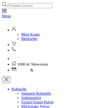
Products
search
Menü
Mein Konto
Merkzettel
Kostenloser Versand ab 250€ (AT)
1000 m² Showroom
Leasing
&
Miete
Rohstoffe
Speiseeis Rohstoffe
Softeispulver
Frozen Yogurt Pulver
Milchshake Pulver