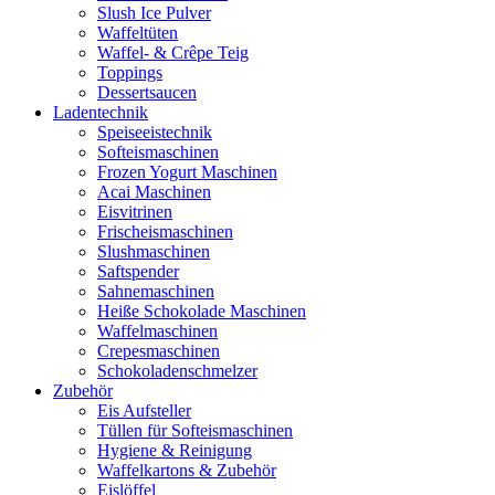
Slush Ice Pulver
Waffeltüten
Waffel- & Crêpe Teig
Toppings
Dessertsaucen
Ladentechnik
Speiseeistechnik
Softeismaschinen
Frozen Yogurt Maschinen
Acai Maschinen
Eisvitrinen
Frischeismaschinen
Slushmaschinen
Saftspender
Sahnemaschinen
Heiße Schokolade Maschinen
Waffelmaschinen
Crepesmaschinen
Schokoladenschmelzer
Zubehör
Eis Aufsteller
Tüllen für Softeismaschinen
Hygiene & Reinigung
Waffelkartons & Zubehör
Eislöffel