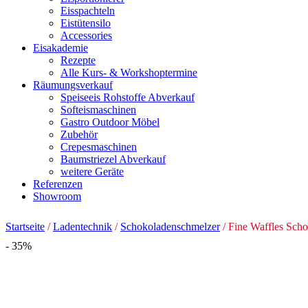
Eisspachteln
Eistütensilo
Accessories
Eisakademie
Rezepte
Alle Kurs- & Workshoptermine
Räumungsverkauf
Speiseeis Rohstoffe Abverkauf
Softeismaschinen
Gastro Outdoor Möbel
Zubehör
Crepesmaschinen
Baumstriezel Abverkauf
weitere Geräte
Referenzen
Showroom
Startseite
/
Ladentechnik
/
Schokoladenschmelzer
/ Fine Waffles Sch
- 35%