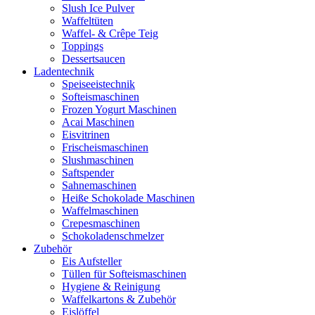
Slush Ice Pulver
Waffeltüten
Waffel- & Crêpe Teig
Toppings
Dessertsaucen
Ladentechnik
Speiseeistechnik
Softeismaschinen
Frozen Yogurt Maschinen
Acai Maschinen
Eisvitrinen
Frischeismaschinen
Slushmaschinen
Saftspender
Sahnemaschinen
Heiße Schokolade Maschinen
Waffelmaschinen
Crepesmaschinen
Schokoladenschmelzer
Zubehör
Eis Aufsteller
Tüllen für Softeismaschinen
Hygiene & Reinigung
Waffelkartons & Zubehör
Eislöffel