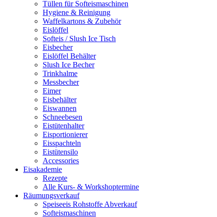
Tüllen für Softeismaschinen
Hygiene & Reinigung
Waffelkartons & Zubehör
Eislöffel
Softeis / Slush Ice Tisch
Eisbecher
Eislöffel Behälter
Slush Ice Becher
Trinkhalme
Messbecher
Eimer
Eisbehälter
Eiswannen
Schneebesen
Eistütenhalter
Eisportionierer
Eisspachteln
Eistütensilo
Accessories
Eisakademie
Rezepte
Alle Kurs- & Workshoptermine
Räumungsverkauf
Speiseeis Rohstoffe Abverkauf
Softeismaschinen