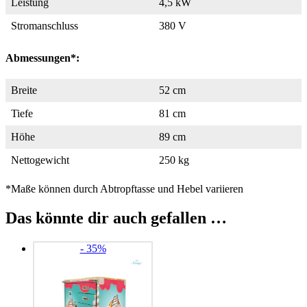
Leistung
4,5 kW
Stromanschluss
380 V
Abmessungen*:
Breite
52 cm
Tiefe
81 cm
Höhe
89 cm
Nettogewicht
250 kg
*Maße können durch Abtropftasse und Hebel variieren
Das könnte dir auch gefallen …
- 35%