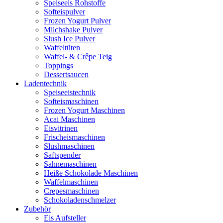
Speiseeis Rohstoffe
Softeispulver
Frozen Yogurt Pulver
Milchshake Pulver
Slush Ice Pulver
Waffeltüten
Waffel- & Crêpe Teig
Toppings
Dessertsaucen
Ladentechnik
Speiseeistechnik
Softeismaschinen
Frozen Yogurt Maschinen
Acai Maschinen
Eisvitrinen
Frischeismaschinen
Slushmaschinen
Saftspender
Sahnemaschinen
Heiße Schokolade Maschinen
Waffelmaschinen
Crepesmaschinen
Schokoladenschmelzer
Zubehör
Eis Aufsteller