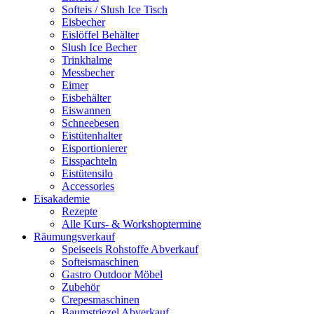
Softeis / Slush Ice Tisch
Eisbecher
Eislöffel Behälter
Slush Ice Becher
Trinkhalme
Messbecher
Eimer
Eisbehälter
Eiswannen
Schneebesen
Eistütenhalter
Eisportionierer
Eisspachteln
Eistütensilo
Accessories
Eisakademie
Rezepte
Alle Kurs- & Workshoptermine
Räumungsverkauf
Speiseeis Rohstoffe Abverkauf
Softeismaschinen
Gastro Outdoor Möbel
Zubehör
Crepesmaschinen
Baumstriezel Abverkauf