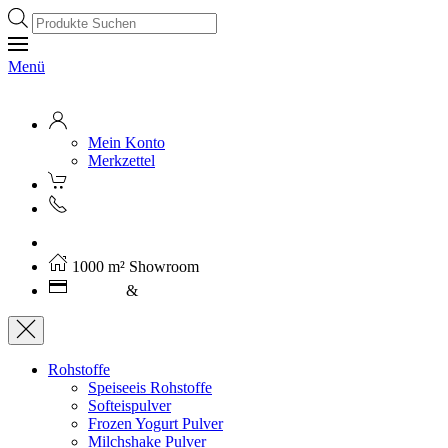
Products
search
Menü
Mein Konto
Merkzettel
Kostenloser Versand ab 250€ (AT)
1000 m² Showroom
Leasing
&
Miete
Rohstoffe
Speiseeis Rohstoffe
Softeispulver
Frozen Yogurt Pulver
Milchshake Pulver