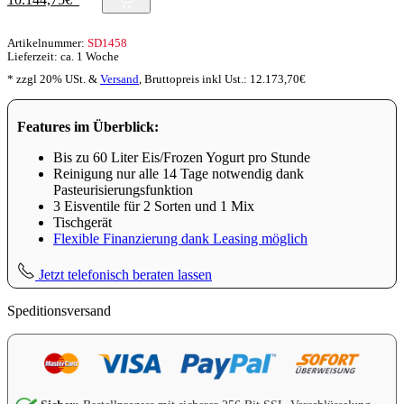
Preis
Preis
war:
ist:
Artikelnummer:
SD1458
18.445,00€
10.144,75€.
Lieferzeit: ca. 1 Woche
* zzgl 20% USt. &
Versand
,
Bruttopreis inkl Ust.:
12.173,70
€
Features im Überblick:
Bis zu 60 Liter Eis/Frozen Yogurt pro Stunde
Reinigung nur alle 14 Tage notwendig dank
Pasteurisierungsfunktion
3 Eisventile für 2 Sorten und 1 Mix
Tischgerät
Flexible Finanzierung dank Leasing möglich
Jetzt telefonisch beraten lassen
Speditionsversand