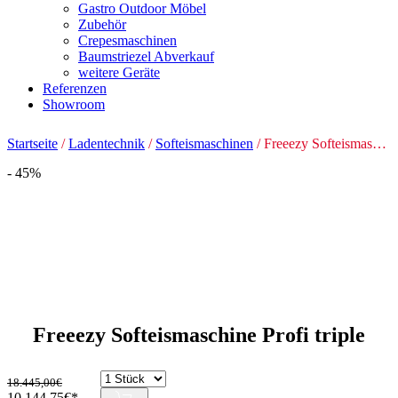
Gastro Outdoor Möbel
Zubehör
Crepesmaschinen
Baumstriezel Abverkauf
weitere Geräte
Referenzen
Showroom
Startseite
/
Ladentechnik
/
Softeismaschinen
/ Freeezy Softeismaschine Profi triple
- 45%
Freeezy Softeismaschine Profi triple
18.445,00
€
Ursprünglicher
Aktueller
10.144,75
€