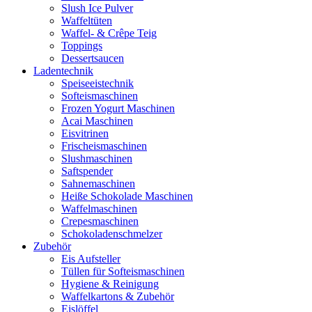
Slush Ice Pulver
Waffeltüten
Waffel- & Crêpe Teig
Toppings
Dessertsaucen
Ladentechnik
Speiseeistechnik
Softeismaschinen
Frozen Yogurt Maschinen
Acai Maschinen
Eisvitrinen
Frischeismaschinen
Slushmaschinen
Saftspender
Sahnemaschinen
Heiße Schokolade Maschinen
Waffelmaschinen
Crepesmaschinen
Schokoladenschmelzer
Zubehör
Eis Aufsteller
Tüllen für Softeismaschinen
Hygiene & Reinigung
Waffelkartons & Zubehör
Eislöffel