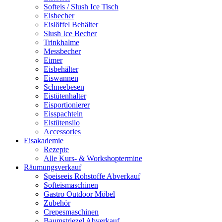
Softeis / Slush Ice Tisch
Eisbecher
Eislöffel Behälter
Slush Ice Becher
Trinkhalme
Messbecher
Eimer
Eisbehälter
Eiswannen
Schneebesen
Eistütenhalter
Eisportionierer
Eisspachteln
Eistütensilo
Accessories
Eisakademie
Rezepte
Alle Kurs- & Workshoptermine
Räumungsverkauf
Speiseeis Rohstoffe Abverkauf
Softeismaschinen
Gastro Outdoor Möbel
Zubehör
Crepesmaschinen
Baumstriezel Abverkauf