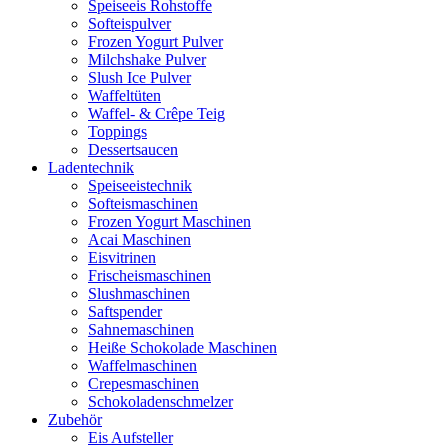
Speiseeis Rohstoffe
Softeispulver
Frozen Yogurt Pulver
Milchshake Pulver
Slush Ice Pulver
Waffeltüten
Waffel- & Crêpe Teig
Toppings
Dessertsaucen
Ladentechnik
Speiseeistechnik
Softeismaschinen
Frozen Yogurt Maschinen
Acai Maschinen
Eisvitrinen
Frischeismaschinen
Slushmaschinen
Saftspender
Sahnemaschinen
Heiße Schokolade Maschinen
Waffelmaschinen
Crepesmaschinen
Schokoladenschmelzer
Zubehör
Eis Aufsteller