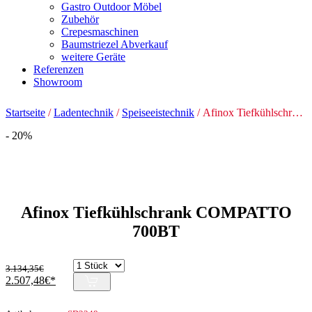
Gastro Outdoor Möbel
Zubehör
Crepesmaschinen
Baumstriezel Abverkauf
weitere Geräte
Referenzen
Showroom
Startseite
/
Ladentechnik
/
Speiseeistechnik
/ Afinox Tiefkühlschrank COMPATTO 700BT
- 20%
Afinox Tiefkühlschrank COMPATTO
700BT
3.134,35
€
Ursprünglicher
Aktueller
2.507,48
€
Preis
Preis
war:
ist: