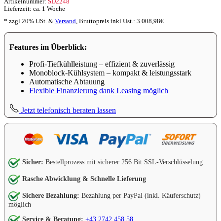
Artikelnummer:
SD2248
3.134,35€
2.507,48€.
Lieferzeit: ca. 1 Woche
* zzgl 20% USt. &
Versand
,
Bruttopreis inkl Ust.:
3.008,98
€
Features im Überblick:
Profi-Tiefkühlleistung – effizient & zuverlässig
Monoblock-Kühlsystem – kompakt & leistungsstark
Automatische Abtauung
Flexible Finanzierung dank Leasing möglich
Jetzt telefonisch beraten lassen
Sicher:
Bestellprozess mit sicherer 256 Bit SSL-Verschlüsselung
Rasche Abwicklung & Schnelle Lieferung
Sichere Bezahlung:
Bezahlung per PayPal (inkl. Käuferschutz)
möglich
Service & Beratung:
+43 2742 458 58