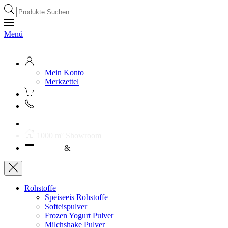
Products
search
Menü
Mein Konto
Merkzettel
Kostenloser Versand ab 250€ (AT)
1000 m² Showroom
Leasing
&
Miete
Rohstoffe
Speiseeis Rohstoffe
Softeispulver
Frozen Yogurt Pulver
Milchshake Pulver