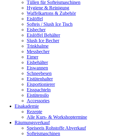
Tüllen für Softeismaschinen
Hygiene & Reinigung
Waffelkartons & Zubehör
Eislöffel
Softeis / Slush Ice Tisch
Eisbecher
Eislöffel Behälter
Slush Ice Becher
Trinkhalme
Messbecher
Eimer
Eisbehälter
Eiswannen
Schneebesen
Eistütenhalter
Eisportionierer
Eisspachteln
Eistütensilo
Accessories
Eisakademie
Rezepte
Alle Kurs- & Workshoptermine
Räumungsverkauf
Speiseeis Rohstoffe Abverkauf
Softeismaschinen