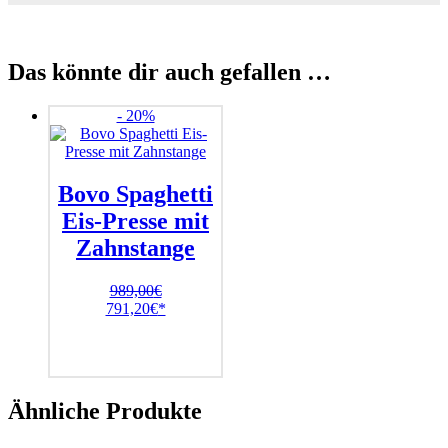
Das könnte dir auch gefallen …
- 20%
Bovo Spaghetti
Eis-Presse mit
Zahnstange
989,00
€
Ursprünglicher
Aktueller
791,20
€
Preis
Preis
war:
ist:
989,00€
791,20€.
Ähnliche Produkte