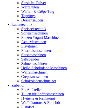
Slush Ice Pulver
Waffeltüten
Waffel- & Crêpe Teig
Toppings
Dessertsaucen
Ladentechnik
Speiseeistechnik
Softeismaschinen
Frozen Yogurt Maschinen
Acai Maschinen
Eisvitrinen
Frischeismaschinen
Slushmaschinen
Saftspender
Sahnemaschinen
Heiße Schokolade Maschinen
Waffelmaschinen
Crepesmaschinen
Schokoladenschmelzer
Zubehör
Eis Aufsteller
Tüllen für Softeismaschinen
Hygiene & Reinigung
Waffelkartons & Zubehör
Eislöffel