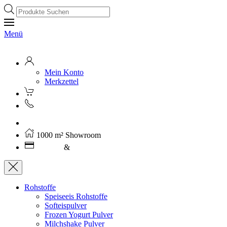
Products
search
Menü
Mein Konto
Merkzettel
Kostenloser Versand ab 250€ (AT)
1000 m² Showroom
Leasing
&
Miete
Rohstoffe
Speiseeis Rohstoffe
Softeispulver
Frozen Yogurt Pulver
Milchshake Pulver