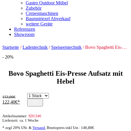
Gastro Outdoor Möbel
Zubehör
Crepesmaschinen
Baumstriezel Abverkauf
weitere Geräte
Referenzen
Showroom
Startseite
/
Ladentechnik
/
Speiseeistechnik
/ Bovo Spaghetti Eis-Presse Aufsatz mit Hebel
- 20%
Bovo Spaghetti Eis-Presse Aufsatz mit
Hebel
153,00
€
Ursprünglicher
Aktueller
122,40
€
Preis
Preis
war:
ist:
Artikelnummer:
SD1346
153,00€
122,40€.
Lieferzeit: ca. 1 Woche
* zzgl 20% USt. &
Versand
,
Bruttopreis inkl Ust.:
146,88
€