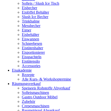
Softeis / Slush Ice Tisch
Eisbecher
Eislöffel Behälter
Slush Ice Becher
Trinkhalme
Messbecher
Eimer
Eisbehälter
Eiswannen
Schneebesen
Eistütenhalter
Eisportionierer
Eisspachteln
Eistütensilo
Accessories
Eisakademie
Rezepte
Alle Kurs- & Workshoptermine
Räumungsverkauf
Speiseeis Rohstoffe Abverkauf
Softeismaschinen
Gastro Outdoor Möbel
Zubehör
Crepesmaschinen
Baumstriezel Abverkauf