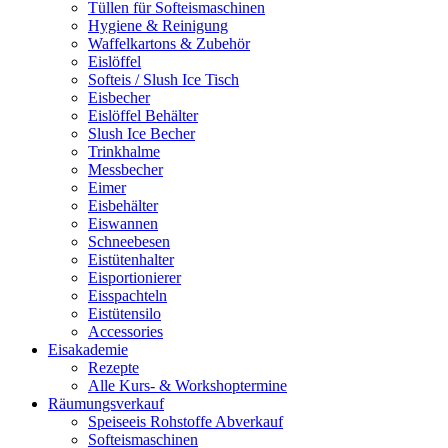
Tüllen für Softeismaschinen
Hygiene & Reinigung
Waffelkartons & Zubehör
Eislöffel
Softeis / Slush Ice Tisch
Eisbecher
Eislöffel Behälter
Slush Ice Becher
Trinkhalme
Messbecher
Eimer
Eisbehälter
Eiswannen
Schneebesen
Eistütenhalter
Eisportionierer
Eisspachteln
Eistütensilo
Accessories
Eisakademie
Rezepte
Alle Kurs- & Workshoptermine
Räumungsverkauf
Speiseeis Rohstoffe Abverkauf
Softeismaschinen