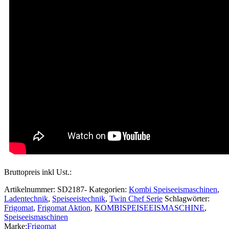
Bruttopreis inkl Ust.:
Artikelnummer:
SD2187-
Kategorien:
Kombi Speiseeismaschinen
,
Ladentechnik
,
Speiseeistechnik
,
Twin Chef Serie
Schlagwörter:
Frigomat
,
Frigomat Aktion
,
KOMBISPEISEEISMASCHINE
,
Speiseeismaschinen
Marke:
Frigomat