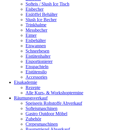
Softeis / Slush Ice Tisch
Eisbecher
Eislöffel Behälter
Slush Ice Becher
Trinkhalme
Messbecher
Eimer
Eisbehälter
Eiswannen
Schneebesen
Eistütenhalter
Eisportionierer
Eisspachteln
Eistütensilo
Accessories
Eisakademie
Rezepte
Alle Kurs- & Workshoptermine
Räumungsverkauf
Speiseeis Rohstoffe Abverkauf
Softeismaschinen
Gastro Outdoor Möbel
Zubehör
Crepesmaschinen
Baumstriezel Abverkauf