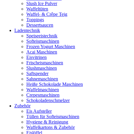
Slush Ice Pulver
Waffeltüten
Waffel- & Crêpe Teig
Toppings
Dessertsaucen
Ladentechnik
Speiseeistechnik
Softeismaschinen
Frozen Yogurt Maschinen
Acai Maschinen
Eisvitrinen
Frischeismaschinen
Slushmaschinen
Saftspender
Sahnemaschinen
Heiße Schokolade Maschinen
Waffelmaschinen
Crepesmaschinen
Schokoladenschmelzer
Zubehör
Eis Aufsteller
Tüllen für Softeismaschinen
Hygiene & Reinigung
Waffelkartons & Zubehör
Eislöffel