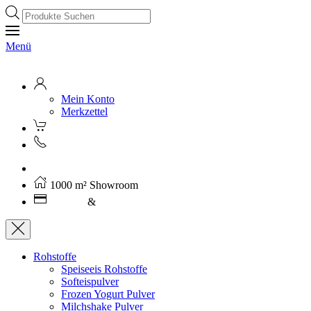
Products
search
Menü
Mein Konto
Merkzettel
Kostenloser Versand ab 250€ (AT)
1000 m² Showroom
Leasing
&
Miete
Rohstoffe
Speiseeis Rohstoffe
Softeispulver
Frozen Yogurt Pulver
Milchshake Pulver