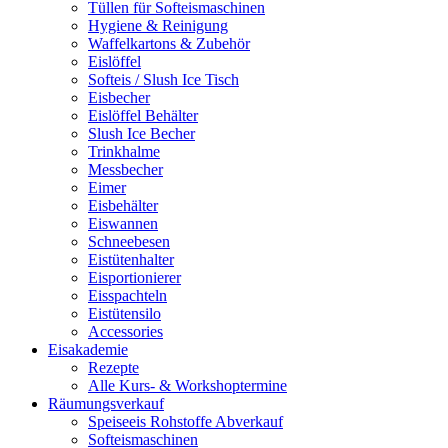
Tüllen für Softeismaschinen
Hygiene & Reinigung
Waffelkartons & Zubehör
Eislöffel
Softeis / Slush Ice Tisch
Eisbecher
Eislöffel Behälter
Slush Ice Becher
Trinkhalme
Messbecher
Eimer
Eisbehälter
Eiswannen
Schneebesen
Eistütenhalter
Eisportionierer
Eisspachteln
Eistütensilo
Accessories
Eisakademie
Rezepte
Alle Kurs- & Workshoptermine
Räumungsverkauf
Speiseeis Rohstoffe Abverkauf
Softeismaschinen