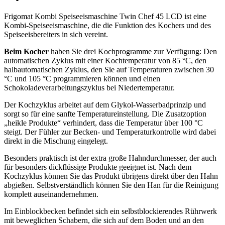
Frigomat Kombi Speiseeismaschine Twin Chef 45 LCD ist eine
Kombi-Speiseeismaschine, die die Funktion des Kochers und des
Speiseeisbereiters in sich vereint.
Beim Kocher
haben Sie drei Kochprogramme zur Verfügung: Den
automatischen Zyklus mit einer Kochtemperatur von 85 °C, den
halbautomatischen Zyklus, den Sie auf Temperaturen zwischen 30
°C und 105 °C programmieren können und einen
Schokoladeverarbeitungszyklus bei Niedertemperatur.
Der Kochzyklus arbeitet auf dem Glykol-Wasserbadprinzip und
sorgt so für eine sanfte Temperatureinstellung. Die Zusatzoption
„heikle Produkte“ verhindert, dass die Temperatur über 100 °C
steigt. Der Fühler zur Becken- und Temperaturkontrolle wird dabei
direkt in die Mischung eingelegt.
Besonders praktisch ist der extra große Hahndurchmesser, der auch
für besonders dickflüssige Produkte geeignet ist. Nach dem
Kochzyklus können Sie das Produkt übrigens direkt über den Hahn
abgießen. Selbstverständlich können Sie den Han für die Reinigung
komplett auseinandernehmen.
Im Einblockbecken befindet sich ein selbstblockierendes Rührwerk
mit beweglichen Schabern, die sich auf dem Boden und an den