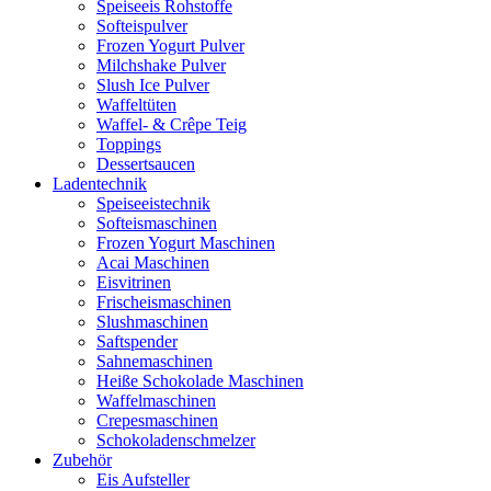
Speiseeis Rohstoffe
Softeispulver
Frozen Yogurt Pulver
Milchshake Pulver
Slush Ice Pulver
Waffeltüten
Waffel- & Crêpe Teig
Toppings
Dessertsaucen
Ladentechnik
Speiseeistechnik
Softeismaschinen
Frozen Yogurt Maschinen
Acai Maschinen
Eisvitrinen
Frischeismaschinen
Slushmaschinen
Saftspender
Sahnemaschinen
Heiße Schokolade Maschinen
Waffelmaschinen
Crepesmaschinen
Schokoladenschmelzer
Zubehör
Eis Aufsteller