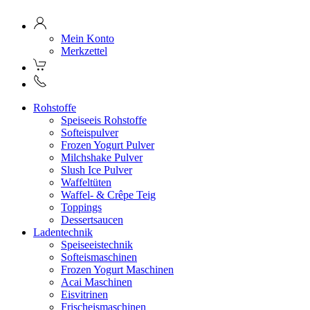
Mein Konto
Merkzettel
Rohstoffe
Speiseeis Rohstoffe
Softeispulver
Frozen Yogurt Pulver
Milchshake Pulver
Slush Ice Pulver
Waffeltüten
Waffel- & Crêpe Teig
Toppings
Dessertsaucen
Ladentechnik
Speiseeistechnik
Softeismaschinen
Frozen Yogurt Maschinen
Acai Maschinen
Eisvitrinen
Frischeismaschinen