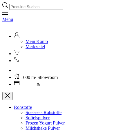
Products
search
Menü
Mein Konto
Merkzettel
Kostenloser Versand ab 250€ (AT)
1000 m² Showroom
Leasing
&
Miete
Rohstoffe
Speiseeis Rohstoffe
Softeispulver
Frozen Yogurt Pulver
Milchshake Pulver