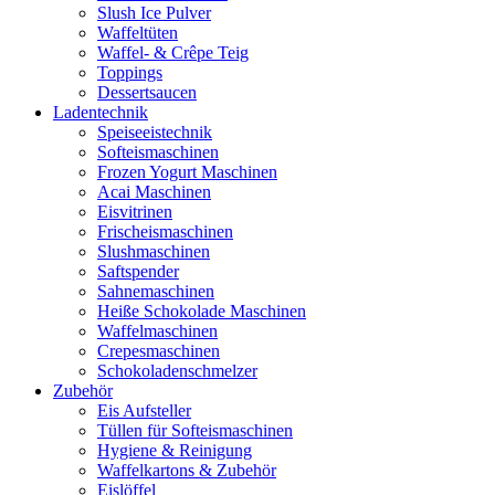
Slush Ice Pulver
Waffeltüten
Waffel- & Crêpe Teig
Toppings
Dessertsaucen
Ladentechnik
Speiseeistechnik
Softeismaschinen
Frozen Yogurt Maschinen
Acai Maschinen
Eisvitrinen
Frischeismaschinen
Slushmaschinen
Saftspender
Sahnemaschinen
Heiße Schokolade Maschinen
Waffelmaschinen
Crepesmaschinen
Schokoladenschmelzer
Zubehör
Eis Aufsteller
Tüllen für Softeismaschinen
Hygiene & Reinigung
Waffelkartons & Zubehör
Eislöffel