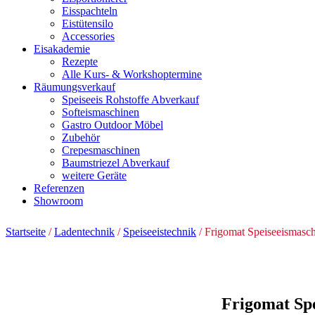
Eisspachteln
Eistütensilo
Accessories
Eisakademie
Rezepte
Alle Kurs- & Workshoptermine
Räumungsverkauf
Speiseeis Rohstoffe Abverkauf
Softeismaschinen
Gastro Outdoor Möbel
Zubehör
Crepesmaschinen
Baumstriezel Abverkauf
weitere Geräte
Referenzen
Showroom
Startseite
/
Ladentechnik
/
Speiseeistechnik
/ Frigomat Speiseeismasch
Frigomat Spe