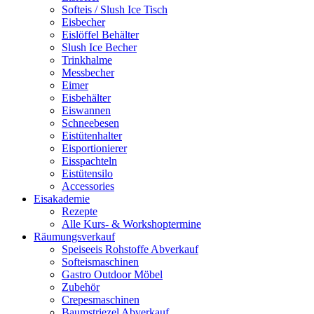
Softeis / Slush Ice Tisch
Eisbecher
Eislöffel Behälter
Slush Ice Becher
Trinkhalme
Messbecher
Eimer
Eisbehälter
Eiswannen
Schneebesen
Eistütenhalter
Eisportionierer
Eisspachteln
Eistütensilo
Accessories
Eisakademie
Rezepte
Alle Kurs- & Workshoptermine
Räumungsverkauf
Speiseeis Rohstoffe Abverkauf
Softeismaschinen
Gastro Outdoor Möbel
Zubehör
Crepesmaschinen
Baumstriezel Abverkauf