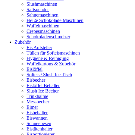
Slushmaschinen
Saftspender
Sahnemaschinen
Heiße Schokolade Maschinen
Waffelmaschinen
Crepesmaschinen
Schokoladenschmelzer
Zubehör
Eis Aufsteller
Tüllen für Softeismaschinen
Hygiene & Reinigung
Waffelkartons & Zubehör
Eislöffel
Softeis / Slush Ice Tisch
Eisbecher
Eislöffel Behälter
Slush Ice Becher
Trinkhalme
Messbecher
Eimer
Eisbehälter
Eiswannen
Schneebesen
Eistütenhalter
Eisportionierer