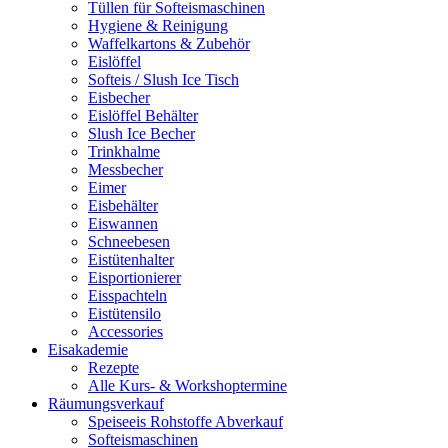
Tüllen für Softeismaschinen
Hygiene & Reinigung
Waffelkartons & Zubehör
Eislöffel
Softeis / Slush Ice Tisch
Eisbecher
Eislöffel Behälter
Slush Ice Becher
Trinkhalme
Messbecher
Eimer
Eisbehälter
Eiswannen
Schneebesen
Eistütenhalter
Eisportionierer
Eisspachteln
Eistütensilo
Accessories
Eisakademie
Rezepte
Alle Kurs- & Workshoptermine
Räumungsverkauf
Speiseeis Rohstoffe Abverkauf
Softeismaschinen