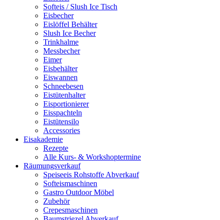
Softeis / Slush Ice Tisch
Eisbecher
Eislöffel Behälter
Slush Ice Becher
Trinkhalme
Messbecher
Eimer
Eisbehälter
Eiswannen
Schneebesen
Eistütenhalter
Eisportionierer
Eisspachteln
Eistütensilo
Accessories
Eisakademie
Rezepte
Alle Kurs- & Workshoptermine
Räumungsverkauf
Speiseeis Rohstoffe Abverkauf
Softeismaschinen
Gastro Outdoor Möbel
Zubehör
Crepesmaschinen
Baumstriezel Abverkauf