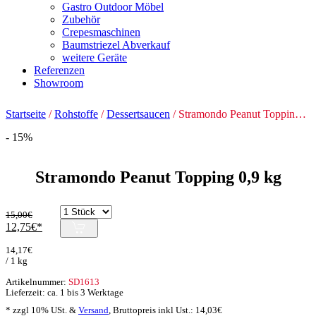
Gastro Outdoor Möbel
Zubehör
Crepesmaschinen
Baumstriezel Abverkauf
weitere Geräte
Referenzen
Showroom
Startseite
/
Rohstoffe
/
Dessertsaucen
/ Stramondo Peanut Topping 0,9 kg
- 15%
Stramondo Peanut Topping 0,9 kg
15,00
€
Ursprünglicher
Aktueller
12,75
€
Preis
Preis
14,17
€
war:
ist:
/ 1 kg
15,00€
12,75€.
Artikelnummer:
SD1613
Lieferzeit: ca. 1 bis 3 Werktage
* zzgl 10% USt. &
Versand
,
Bruttopreis inkl Ust.:
14,03
€