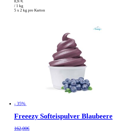
war:
ist:
8,97
€
138,00€
89,70€.
/ 1 kg
5 x 2 kg pro Karton
- 35%
Freeezy Softeispulver Blaubeere
162,00
€