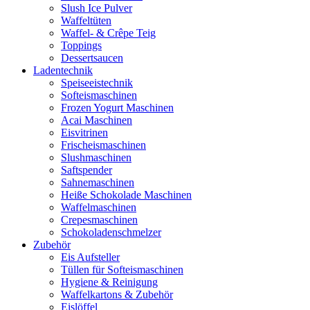
Slush Ice Pulver
Waffeltüten
Waffel- & Crêpe Teig
Toppings
Dessertsaucen
Ladentechnik
Speiseeistechnik
Softeismaschinen
Frozen Yogurt Maschinen
Acai Maschinen
Eisvitrinen
Frischeismaschinen
Slushmaschinen
Saftspender
Sahnemaschinen
Heiße Schokolade Maschinen
Waffelmaschinen
Crepesmaschinen
Schokoladenschmelzer
Zubehör
Eis Aufsteller
Tüllen für Softeismaschinen
Hygiene & Reinigung
Waffelkartons & Zubehör
Eislöffel