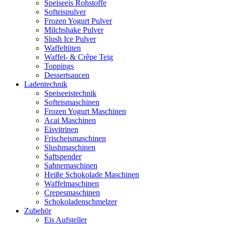
Speiseeis Rohstoffe
Softeispulver
Frozen Yogurt Pulver
Milchshake Pulver
Slush Ice Pulver
Waffeltüten
Waffel- & Crêpe Teig
Toppings
Dessertsaucen
Ladentechnik
Speiseeistechnik
Softeismaschinen
Frozen Yogurt Maschinen
Acai Maschinen
Eisvitrinen
Frischeismaschinen
Slushmaschinen
Saftspender
Sahnemaschinen
Heiße Schokolade Maschinen
Waffelmaschinen
Crepesmaschinen
Schokoladenschmelzer
Zubehör
Eis Aufsteller