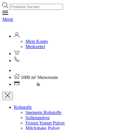
Products
search
Menü
Mein Konto
Merkzettel
Kostenloser Versand ab 250€ (AT)
1000 m² Showroom
Leasing
&
Miete
Rohstoffe
Speiseeis Rohstoffe
Softeispulver
Frozen Yogurt Pulver
Milchshake Pulver