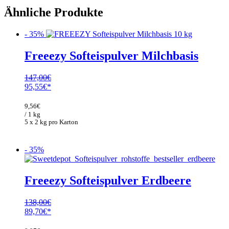
Ähnliche Produkte
- 35%
Freeezy Softeispulver Milchbasis
147,00
€
Ursprünglicher
Aktueller
95,55
€
Preis
Preis
war:
ist:
9,56
€
147,00€
95,55€.
/ 1 kg
5 x 2 kg pro Karton
- 35%
Freeezy Softeispulver Erdbeere
138,00
€
Ursprünglicher
Aktueller
89,70
€
Preis
Preis