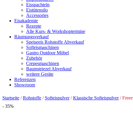
Eisspachteln
Eistütensilo
Accessories
Eisakademie
Rezepte
Alle Kurs- & Workshoptermine
Räumungsverkauf
Speiseeis Rohstoffe Abverkauf
Softeismaschinen
Gastro Outdoor Möbel
Zubehör
Crepesmaschinen
Baumstriezel Abverkauf
weitere Geräte
Referenzen
Showroom
Startseite
/
Rohstoffe
/
Softeispulver
/
Klassische Softeispulver
/ Freee
- 35%