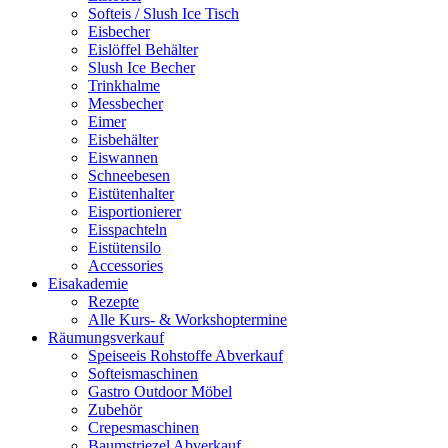
Softeis / Slush Ice Tisch
Eisbecher
Eislöffel Behälter
Slush Ice Becher
Trinkhalme
Messbecher
Eimer
Eisbehälter
Eiswannen
Schneebesen
Eistütenhalter
Eisportionierer
Eisspachteln
Eistütensilo
Accessories
Eisakademie
Rezepte
Alle Kurs- & Workshoptermine
Räumungsverkauf
Speiseeis Rohstoffe Abverkauf
Softeismaschinen
Gastro Outdoor Möbel
Zubehör
Crepesmaschinen
Baumstriezel Abverkauf