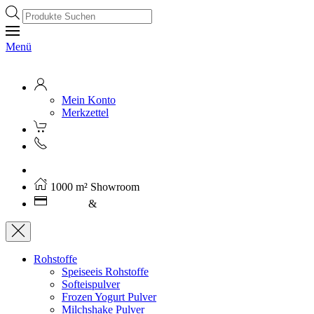
Products
search
Menü
Mein Konto
Merkzettel
Kostenloser Versand ab 250€ (AT)
1000 m² Showroom
Leasing
&
Miete
Rohstoffe
Speiseeis Rohstoffe
Softeispulver
Frozen Yogurt Pulver
Milchshake Pulver