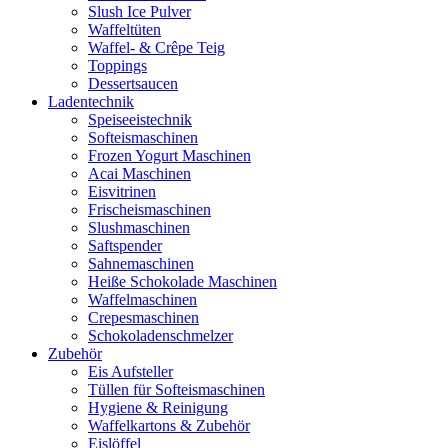
Slush Ice Pulver
Waffeltüten
Waffel- & Crêpe Teig
Toppings
Dessertsaucen
Ladentechnik
Speiseeistechnik
Softeismaschinen
Frozen Yogurt Maschinen
Acai Maschinen
Eisvitrinen
Frischeismaschinen
Slushmaschinen
Saftspender
Sahnemaschinen
Heiße Schokolade Maschinen
Waffelmaschinen
Crepesmaschinen
Schokoladenschmelzer
Zubehör
Eis Aufsteller
Tüllen für Softeismaschinen
Hygiene & Reinigung
Waffelkartons & Zubehör
Eislöffel