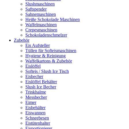
Slushmaschinen
Saftspender
Sahnemaschinen
Heiße Schokolade Maschinen
Waffelmaschinen
Crepesmaschinen
Schokoladenschmelzer
Zubehör
Eis Aufsteller
Tüllen für Softeismaschinen
Hygiene & Reinigung
Waffelkartons & Zubehör
Eislöffel
Softeis / Slush Ice Tisch
Eisbecher
Eislöffel Behälter
Slush Ice Becher
Trinkhalme
Messbecher
Eimer
Eisbehälter
Eiswannen
Schneebesen
Eistütenhalter
Eisportionierer