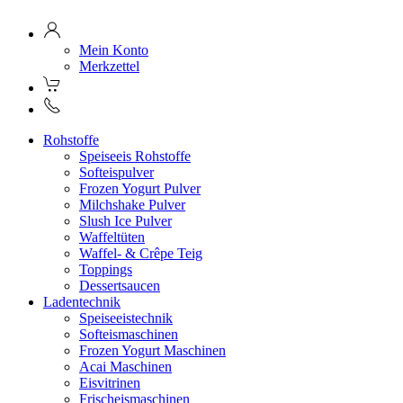
Mein Konto
Merkzettel
Rohstoffe
Speiseeis Rohstoffe
Softeispulver
Frozen Yogurt Pulver
Milchshake Pulver
Slush Ice Pulver
Waffeltüten
Waffel- & Crêpe Teig
Toppings
Dessertsaucen
Ladentechnik
Speiseeistechnik
Softeismaschinen
Frozen Yogurt Maschinen
Acai Maschinen
Eisvitrinen
Frischeismaschinen