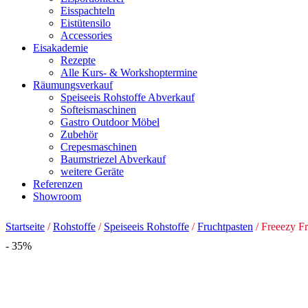
Eisspachteln
Eistütensilo
Accessories
Eisakademie
Rezepte
Alle Kurs- & Workshoptermine
Räumungsverkauf
Speiseeis Rohstoffe Abverkauf
Softeismaschinen
Gastro Outdoor Möbel
Zubehör
Crepesmaschinen
Baumstriezel Abverkauf
weitere Geräte
Referenzen
Showroom
Startseite
/
Rohstoffe
/
Speiseeis Rohstoffe
/
Fruchtpasten
/ Freeezy Fr
- 35%