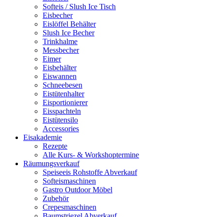
Softeis / Slush Ice Tisch
Eisbecher
Eislöffel Behälter
Slush Ice Becher
Trinkhalme
Messbecher
Eimer
Eisbehälter
Eiswannen
Schneebesen
Eistütenhalter
Eisportionierer
Eisspachteln
Eistütensilo
Accessories
Eisakademie
Rezepte
Alle Kurs- & Workshoptermine
Räumungsverkauf
Speiseeis Rohstoffe Abverkauf
Softeismaschinen
Gastro Outdoor Möbel
Zubehör
Crepesmaschinen
Baumstriezel Abverkauf