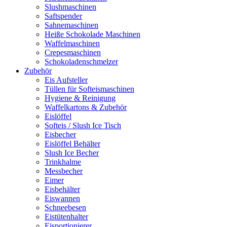
Slushmaschinen
Saftspender
Sahnemaschinen
Heiße Schokolade Maschinen
Waffelmaschinen
Crepesmaschinen
Schokoladenschmelzer
Zubehör
Eis Aufsteller
Tüllen für Softeismaschinen
Hygiene & Reinigung
Waffelkartons & Zubehör
Eislöffel
Softeis / Slush Ice Tisch
Eisbecher
Eislöffel Behälter
Slush Ice Becher
Trinkhalme
Messbecher
Eimer
Eisbehälter
Eiswannen
Schneebesen
Eistütenhalter
Eisportionierer