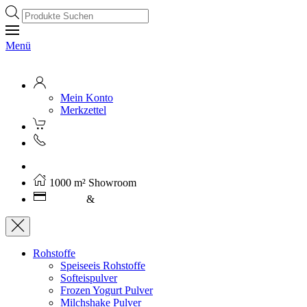
Products
search
Menü
Mein Konto
Merkzettel
Kostenloser Versand ab 250€ (AT)
1000 m² Showroom
Leasing
&
Miete
Rohstoffe
Speiseeis Rohstoffe
Softeispulver
Frozen Yogurt Pulver
Milchshake Pulver