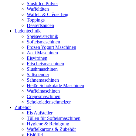
Slush Ice Pulver
Waffeltüten
Waffel- & Crêpe Teig
Toppings
Dessertsaucen
Ladentechnik
Speiseeistechnik
Softeismaschinen
Frozen Yogurt Maschinen
Acai Maschinen
Eisvitrinen
Frischeismaschinen
Slushmaschinen
Saftspender
Sahnemaschinen
Heiße Schokolade Maschinen
Waffelmaschinen
Crepesmaschinen
Schokoladenschmelzer
Zubehör
Eis Aufsteller
Tüllen für Softeismaschinen
Hygiene & Reinigung
Waffelkartons & Zubehör
Eislöffel