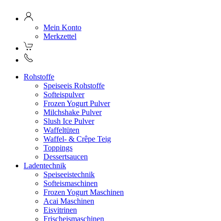
Mein Konto
Merkzettel
Rohstoffe
Speiseeis Rohstoffe
Softeispulver
Frozen Yogurt Pulver
Milchshake Pulver
Slush Ice Pulver
Waffeltüten
Waffel- & Crêpe Teig
Toppings
Dessertsaucen
Ladentechnik
Speiseeistechnik
Softeismaschinen
Frozen Yogurt Maschinen
Acai Maschinen
Eisvitrinen
Frischeismaschinen