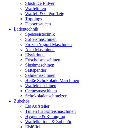
Slush Ice Pulver
Waffeltüten
Waffel- & Crêpe Teig
Toppings
Dessertsaucen
Ladentechnik
Speiseeistechnik
Softeismaschinen
Frozen Yogurt Maschinen
Acai Maschinen
Eisvitrinen
Frischeismaschinen
Slushmaschinen
Saftspender
Sahnemaschinen
Heiße Schokolade Maschinen
Waffelmaschinen
Crepesmaschinen
Schokoladenschmelzer
Zubehör
Eis Aufsteller
Tüllen für Softeismaschinen
Hygiene & Reinigung
Waffelkartons & Zubehör
Eislöffel