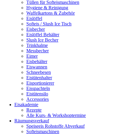
Tüllen für Softeismaschinen
Hygiene & Reinigung
Waffelkartons & Zubehör
Eislöffel
Softeis / Slush Ice Tisch
Eisbecher
Eislöffel Behälter
Slush Ice Becher
Trinkhalme
Messbecher
Eimer
Eisbehälter
Eiswannen
Schneebesen
Eistütenhalter
Eisportionierer
Eisspachteln
Eistütensilo
Accessories
Eisakademie
Rezepte
Alle Kurs- & Workshoptermine
Räumungsverkauf
Speiseeis Rohstoffe Abverkauf
Softeismaschinen