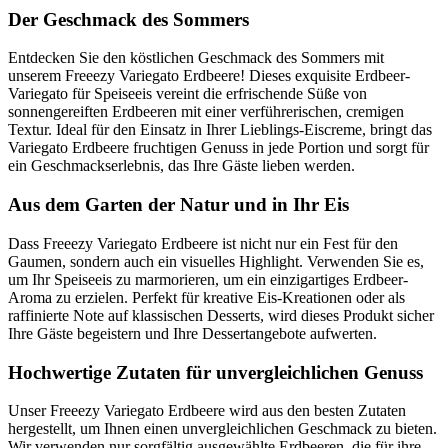
Der Geschmack des Sommers
Entdecken Sie den köstlichen Geschmack des Sommers mit
unserem Freeezy Variegato Erdbeere! Dieses exquisite Erdbeer-
Variegato für Speiseeis vereint die erfrischende Süße von
sonnengereiften Erdbeeren mit einer verführerischen, cremigen
Textur. Ideal für den Einsatz in Ihrer Lieblings-Eiscreme, bringt das
Variegato Erdbeere fruchtigen Genuss in jede Portion und sorgt für
ein Geschmackserlebnis, das Ihre Gäste lieben werden.
Aus dem Garten der Natur und in Ihr Eis
Dass Freeezy Variegato Erdbeere ist nicht nur ein Fest für den
Gaumen, sondern auch ein visuelles Highlight. Verwenden Sie es,
um Ihr Speiseeis zu marmorieren, um ein einzigartiges Erdbeer-
Aroma zu erzielen. Perfekt für kreative Eis-Kreationen oder als
raffinierte Note auf klassischen Desserts, wird dieses Produkt sicher
Ihre Gäste begeistern und Ihre Dessertangebote aufwerten.
Hochwertige Zutaten für unvergleichlichen Genuss
Unser Freeezy Variegato Erdbeere wird aus den besten Zutaten
hergestellt, um Ihnen einen unvergleichlichen Geschmack zu bieten.
Wir verwenden nur sorgfältig ausgewählte Erdbeeren, die für ihre