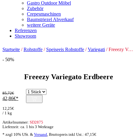
Gastro Outdoor Möbel
Zubehör
Crepesmaschinen
Baumstriezel Abverkauf
weitere Geräte
Referenzen
Showroom
Startseite
/
Rohstoffe
/
Speiseeis Rohstoffe
/
Variegati
/ Freeezy Variegato Erdbeere
- 50%
Freeezy Variegato Erdbeere
85,72
€
Ursprünglicher
Aktueller
42,86
€
Preis
Preis
12,25
€
war:
ist:
/ 1 kg
85,72€
42,86€.
Artikelnummer:
SD2875
Lieferzeit: ca. 1 bis 3 Werktage
* zzgl 10% USt. &
Versand
,
Bruttopreis inkl Ust.:
47,15
€