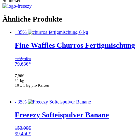
Schließen
Ähnliche Produkte
- 35%
Fine Waffles Churros Fertigmischung
122,50
€
Ursprünglicher
Aktueller
79,63
€
Preis
Preis
war:
ist:
7,96
€
122,50€
79,63€.
/ 1 kg
10 x 1 kg pro Karton
- 35%
Freeezy Softeispulver Banane
153,00
€
Ursprünglicher
Aktueller
99,45
€