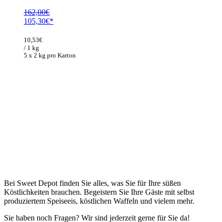
162,00
€
Ursprünglicher
Aktueller
105,30
€
Preis
Preis
war:
ist:
10,53
€
162,00€
105,30€.
/ 1 kg
5 x 2 kg pro Karton
Bei Sweet Depot finden Sie alles, was Sie für Ihre süßen
Köstlichkeiten brauchen. Begeistern Sie Ihre Gäste mit selbst
produziertem Speiseeis, köstlichen Waffeln und vielem mehr.
Sie haben noch Fragen? Wir sind jederzeit gerne für Sie da!