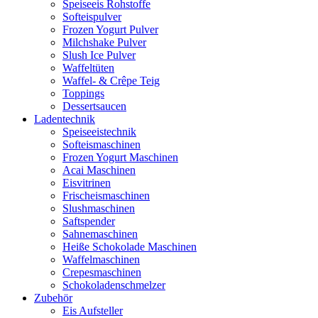
Speiseeis Rohstoffe
Softeispulver
Frozen Yogurt Pulver
Milchshake Pulver
Slush Ice Pulver
Waffeltüten
Waffel- & Crêpe Teig
Toppings
Dessertsaucen
Ladentechnik
Speiseeistechnik
Softeismaschinen
Frozen Yogurt Maschinen
Acai Maschinen
Eisvitrinen
Frischeismaschinen
Slushmaschinen
Saftspender
Sahnemaschinen
Heiße Schokolade Maschinen
Waffelmaschinen
Crepesmaschinen
Schokoladenschmelzer
Zubehör
Eis Aufsteller