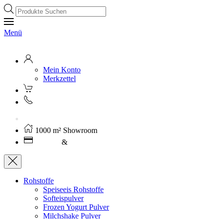
Products
search
Menü
Mein Konto
Merkzettel
Kostenloser Versand ab 250€ (AT)
1000 m² Showroom
Leasing
&
Miete
Rohstoffe
Speiseeis Rohstoffe
Softeispulver
Frozen Yogurt Pulver
Milchshake Pulver