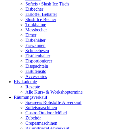
Softeis / Slush Ice Tisch
Eisbecher
Eislöffel Behälter
Slush Ice Becher
Trinkhalme
Messbecher
Eimer
Eisbehälter
Eiswannen
Schneebesen
Eistütenhalter
Eisportionierer
Eisspachteln
Eistütensilo
Accessories
Eisakademie
Rezepte
Alle Kurs- & Workshoptermine
Räumungsverkauf
Speiseeis Rohstoffe Abverkauf
Softeismaschinen
Gastro Outdoor Möbel
Zubehör
Crepesmaschinen
Baumstriezel Abverkauf