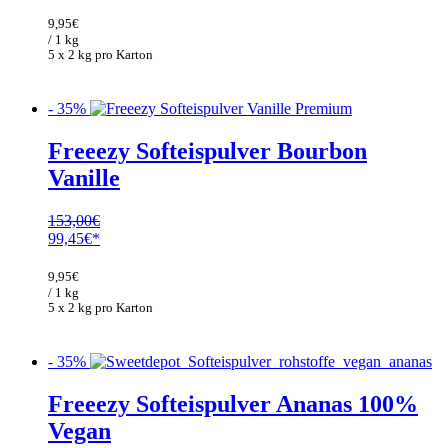
Preis
Preis
war:
ist:
9,95
€
153,00€
99,45€.
/ 1 kg
5 x 2 kg pro Karton
- 35%
Freeezy Softeispulver Bourbon
Vanille
153,00
€
Ursprünglicher
Aktueller
99,45
€
Preis
Preis
war:
ist:
9,95
€
153,00€
99,45€.
/ 1 kg
5 x 2 kg pro Karton
- 35%
Freeezy Softeispulver Ananas 100%
Vegan