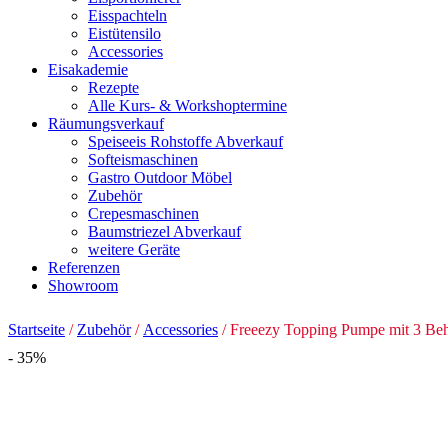
Eisspachteln
Eistütensilo
Accessories
Eisakademie
Rezepte
Alle Kurs- & Workshoptermine
Räumungsverkauf
Speiseeis Rohstoffe Abverkauf
Softeismaschinen
Gastro Outdoor Möbel
Zubehör
Crepesmaschinen
Baumstriezel Abverkauf
weitere Geräte
Referenzen
Showroom
Startseite
/
Zubehör
/
Accessories
/ Freeezy Topping Pumpe mit 3 Beh
- 35%