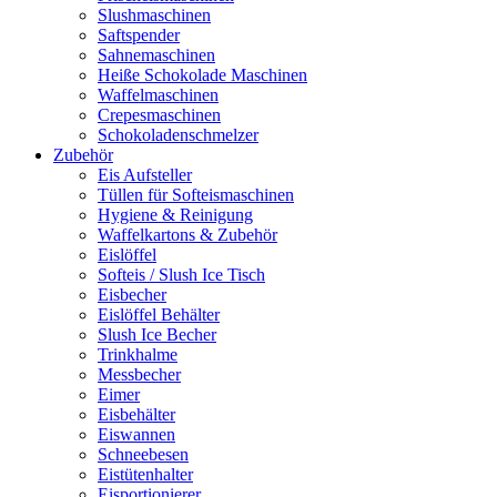
Slushmaschinen
Saftspender
Sahnemaschinen
Heiße Schokolade Maschinen
Waffelmaschinen
Crepesmaschinen
Schokoladenschmelzer
Zubehör
Eis Aufsteller
Tüllen für Softeismaschinen
Hygiene & Reinigung
Waffelkartons & Zubehör
Eislöffel
Softeis / Slush Ice Tisch
Eisbecher
Eislöffel Behälter
Slush Ice Becher
Trinkhalme
Messbecher
Eimer
Eisbehälter
Eiswannen
Schneebesen
Eistütenhalter
Eisportionierer