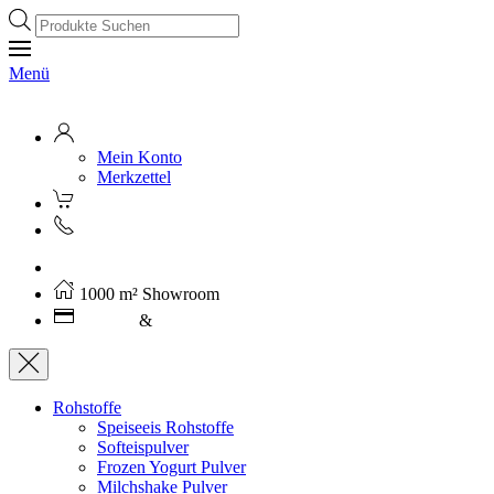
Products
search
Menü
Mein Konto
Merkzettel
Kostenloser Versand ab 250€ (AT)
1000 m² Showroom
Leasing
&
Miete
Rohstoffe
Speiseeis Rohstoffe
Softeispulver
Frozen Yogurt Pulver
Milchshake Pulver