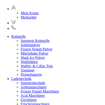
Mein Konto
Merkzettel
Rohstoffe
Speiseeis Rohstoffe
Softeispulver
Frozen Yogurt Pulver
Milchshake Pulver
Slush Ice Pulver
Waffeltüten
Waffel- & Crêpe Teig
Toppings
Dessertsaucen
Ladentechnik
Speiseeistechnik
Softeismaschinen
Frozen Yogurt Maschinen
Acai Maschinen
Eisvitrinen
Frischeismaschinen