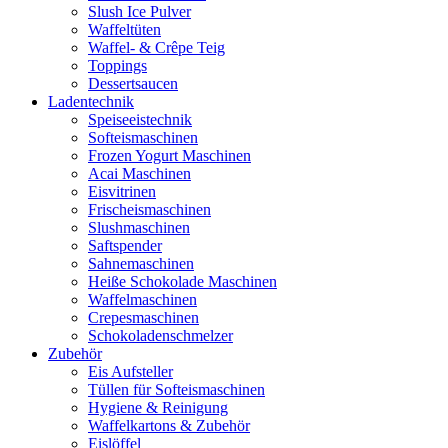
Slush Ice Pulver
Waffeltüten
Waffel- & Crêpe Teig
Toppings
Dessertsaucen
Ladentechnik
Speiseeistechnik
Softeismaschinen
Frozen Yogurt Maschinen
Acai Maschinen
Eisvitrinen
Frischeismaschinen
Slushmaschinen
Saftspender
Sahnemaschinen
Heiße Schokolade Maschinen
Waffelmaschinen
Crepesmaschinen
Schokoladenschmelzer
Zubehör
Eis Aufsteller
Tüllen für Softeismaschinen
Hygiene & Reinigung
Waffelkartons & Zubehör
Eislöffel