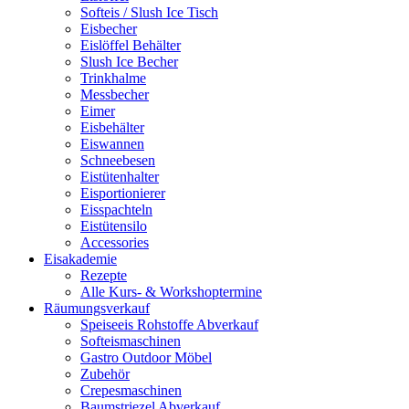
Softeis / Slush Ice Tisch
Eisbecher
Eislöffel Behälter
Slush Ice Becher
Trinkhalme
Messbecher
Eimer
Eisbehälter
Eiswannen
Schneebesen
Eistütenhalter
Eisportionierer
Eisspachteln
Eistütensilo
Accessories
Eisakademie
Rezepte
Alle Kurs- & Workshoptermine
Räumungsverkauf
Speiseeis Rohstoffe Abverkauf
Softeismaschinen
Gastro Outdoor Möbel
Zubehör
Crepesmaschinen
Baumstriezel Abverkauf