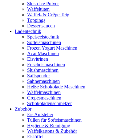
Slush Ice Pulver
Waffeltüten
Waffel- & Crêpe Teig
Toppings
Dessertsaucen
Ladentechnik
Speiseeistechnik
Softeismaschinen
Frozen Yogurt Maschinen
Acai Maschinen
Eisvitrinen
Frischeismaschinen
Slushmaschinen
Saftspender
Sahnemaschinen
Heiße Schokolade Maschinen
Waffelmaschinen
Crepesmaschinen
Schokoladenschmelzer
Zubehör
Eis Aufsteller
Tüllen für Softeismaschinen
Hygiene & Reinigung
Waffelkartons & Zubehör
Eislöffel