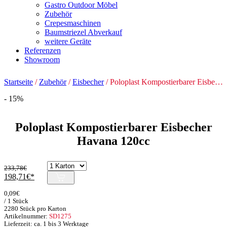
Gastro Outdoor Möbel
Zubehör
Crepesmaschinen
Baumstriezel Abverkauf
weitere Geräte
Referenzen
Showroom
Startseite
/
Zubehör
/
Eisbecher
/ Poloplast Kompostierbarer Eisbecher Havana 120cc
- 15%
Poloplast Kompostierbarer Eisbecher
Havana 120cc
233,78
€
Ursprünglicher
Aktueller
198,71
€
Preis
Preis
0,09
€
war:
ist:
/ 1 Stück
233,78€
198,71€.
2280 Stück pro Karton
Artikelnummer:
SD1275
Lieferzeit: ca. 1 bis 3 Werktage