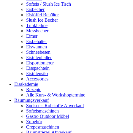
Softeis / Slush Ice Tisch
Eisbecher
Eislöffel Behälter
Slush Ice Becher
Trinkhalme
Messbecher
Eimer
Eisbehälter
Eiswannen
Schneebesen
Eistütenhalter
Eisportionierer
Eisspachteln
Eistütensilo
Accessories
Eisakademie
Rezepte
Alle Kurs- & Workshoptermine
Räumungsverkauf
Speiseeis Rohstoffe Abverkauf
Softeismaschinen
Gastro Outdoor Möbel
Zubehör
Crepesmaschinen
Baumstriezel Abverkauf