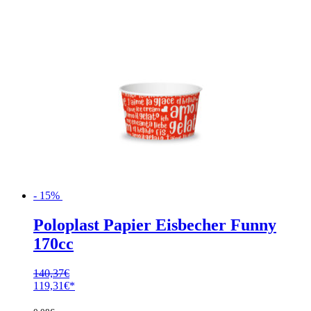
- 15%
Poloplast Papier Eisbecher Funny
170cc
140,37
€
Ursprünglicher
Aktueller
119,31
€
Preis
Preis
war:
ist: