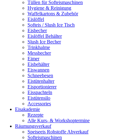
Tüllen für Softeismaschinen
Hygiene & Reinigung
Waffelkartons & Zubehör
Eislöffel
Softeis / Slush Ice Tisch
Eisbecher
Eislöffel Behälter
Slush Ice Becher
Trinkhalme
Messbecher
Eimer
Eisbehälter
Eiswannen
Schneebesen
Eistütenhalter
Eisportionierer
Eisspachteln
Eistütensilo
Accessories
Eisakademie
Rezepte
Alle Kurs- & Workshoptermine
Räumungsverkauf
Speiseeis Rohstoffe Abverkauf
Softeismaschinen