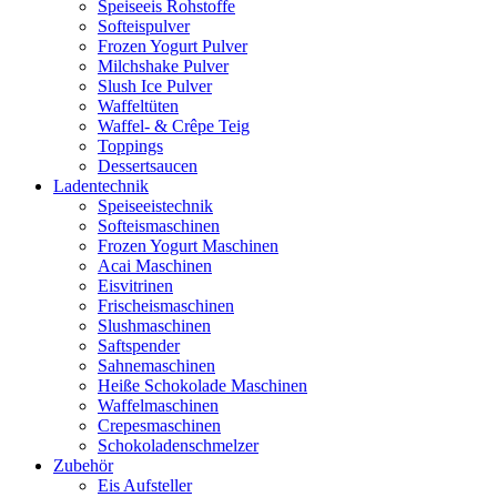
Speiseeis Rohstoffe
Softeispulver
Frozen Yogurt Pulver
Milchshake Pulver
Slush Ice Pulver
Waffeltüten
Waffel- & Crêpe Teig
Toppings
Dessertsaucen
Ladentechnik
Speiseeistechnik
Softeismaschinen
Frozen Yogurt Maschinen
Acai Maschinen
Eisvitrinen
Frischeismaschinen
Slushmaschinen
Saftspender
Sahnemaschinen
Heiße Schokolade Maschinen
Waffelmaschinen
Crepesmaschinen
Schokoladenschmelzer
Zubehör
Eis Aufsteller