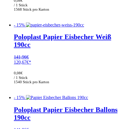
0,08
€
140,37€
119,31€.
/ 1 Stück
1568 Stück pro Karton
- 15%
Poloplast Papier Eisbecher Weiß
190cc
141,96
€
Ursprünglicher
Aktueller
120,67
€
Preis
Preis
war:
ist:
0,08
€
141,96€
120,67€.
/ 1 Stück
1540 Stück pro Karton
- 15%
Poloplast Papier Eisbecher Ballons
190cc