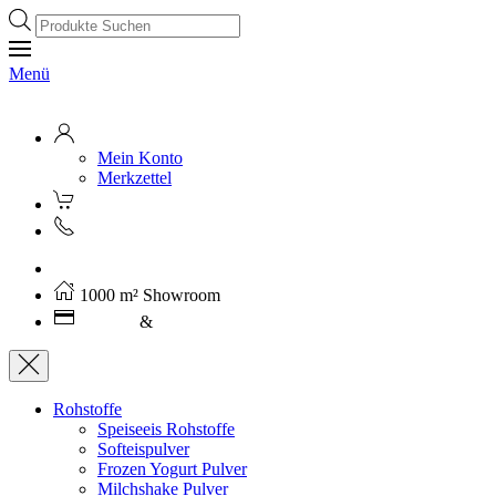
Products
search
Menü
Mein Konto
Merkzettel
Kostenloser Versand ab 250€ (AT)
1000 m² Showroom
Leasing
&
Miete
Rohstoffe
Speiseeis Rohstoffe
Softeispulver
Frozen Yogurt Pulver
Milchshake Pulver