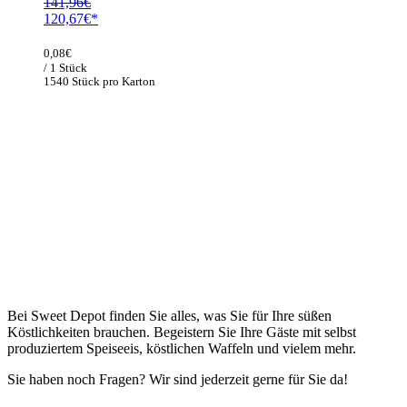
141,96
€
Ursprünglicher
Aktueller
120,67
€
Preis
Preis
war:
ist:
0,08
€
141,96€
120,67€.
/ 1 Stück
1540 Stück pro Karton
Bei Sweet Depot finden Sie alles, was Sie für Ihre süßen
Köstlichkeiten brauchen. Begeistern Sie Ihre Gäste mit selbst
produziertem Speiseeis, köstlichen Waffeln und vielem mehr.
Sie haben noch Fragen? Wir sind jederzeit gerne für Sie da!