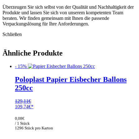
Überzeugen Sie sich selbst von der Qualität und Nachhaltigkeit der
Produkte und lassen Sie sich von unserem kompetenten Team
beraten. Wir finden gemeinsam mit Ihnen die passende
Verpackungslösung für Ihre Anforderungen.
Schließen
Ähnliche Produkte
- 15%
Poloplast Papier Eisbecher Ballons
250cc
129,11
€
Ursprünglicher
Aktueller
109,74
€
Preis
Preis
war:
ist:
0,08
€
129,11€
109,74€.
/ 1 Stück
1296 Stück pro Karton