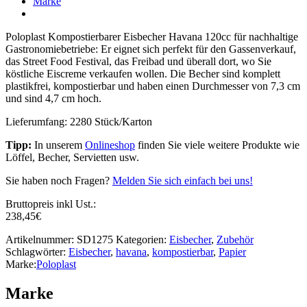
Marke
Poloplast Kompostierbarer Eisbecher Havana 120cc für nachhaltige
Gastronomiebetriebe: Er eignet sich perfekt für den Gassenverkauf,
das Street Food Festival, das Freibad und überall dort, wo Sie
köstliche Eiscreme verkaufen wollen. Die Becher sind komplett
plastikfrei, kompostierbar und haben einen Durchmesser von 7,3 cm
und sind 4,7 cm hoch.
Lieferumfang: 2280 Stück/Karton
Tipp:
In unserem
Onlineshop
finden Sie viele weitere Produkte wie
Löffel, Becher, Servietten usw.
Sie haben noch Fragen?
Melden Sie sich einfach bei uns!
Bruttopreis inkl Ust.:
238,45
€
Artikelnummer:
SD1275
Kategorien:
Eisbecher
,
Zubehör
Schlagwörter:
Eisbecher
,
havana
,
kompostierbar
,
Papier
Marke:
Poloplast
Marke