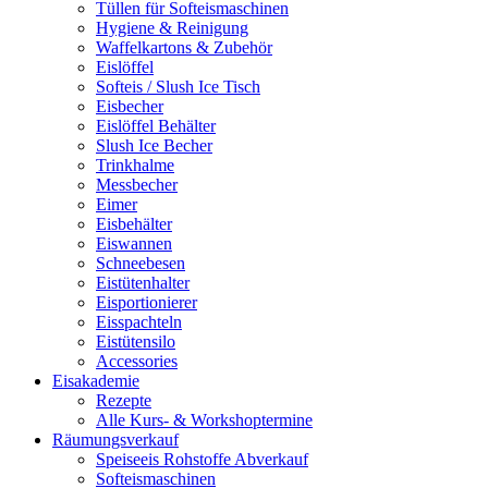
Tüllen für Softeismaschinen
Hygiene & Reinigung
Waffelkartons & Zubehör
Eislöffel
Softeis / Slush Ice Tisch
Eisbecher
Eislöffel Behälter
Slush Ice Becher
Trinkhalme
Messbecher
Eimer
Eisbehälter
Eiswannen
Schneebesen
Eistütenhalter
Eisportionierer
Eisspachteln
Eistütensilo
Accessories
Eisakademie
Rezepte
Alle Kurs- & Workshoptermine
Räumungsverkauf
Speiseeis Rohstoffe Abverkauf
Softeismaschinen