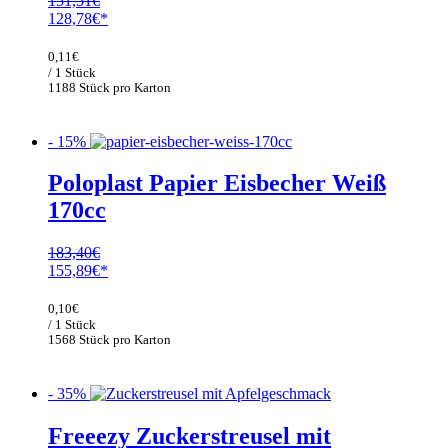
151,51
€
Ursprünglicher
Aktueller
128,78
€
Preis
Preis
war:
ist:
0,11
€
151,51€
128,78€.
/ 1 Stück
1188 Stück pro Karton
- 15%
Poloplast Papier Eisbecher Weiß
170cc
183,40
€
Ursprünglicher
Aktueller
155,89
€
Preis
Preis
war:
ist:
0,10
€
183,40€
155,89€.
/ 1 Stück
1568 Stück pro Karton
- 35%
Freeezy Zuckerstreusel mit