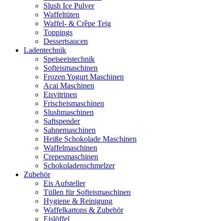
Slush Ice Pulver
Waffeltüten
Waffel- & Crêpe Teig
Toppings
Dessertsaucen
Ladentechnik
Speiseeistechnik
Softeismaschinen
Frozen Yogurt Maschinen
Acai Maschinen
Eisvitrinen
Frischeismaschinen
Slushmaschinen
Saftspender
Sahnemaschinen
Heiße Schokolade Maschinen
Waffelmaschinen
Crepesmaschinen
Schokoladenschmelzer
Zubehör
Eis Aufsteller
Tüllen für Softeismaschinen
Hygiene & Reinigung
Waffelkartons & Zubehör
Eislöffel