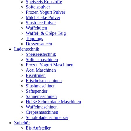
Speiseeis Rohstoffe
Softeispulver
Frozen Yogurt Pulver
Milchshake Pulver
Slush Ice Pulver
Waffeltüten
Waffel- & Crêpe Teig
Toppings
Dessertsaucen
Ladentechnik
Speiseeistechnik
Softeismaschinen
Frozen Yogurt Maschinen
Acai Maschinen
Eisvitrinen
Frischeismaschinen
Slushmaschinen
Saftspender
Sahnemaschinen
Heiße Schokolade Maschinen
Waffelmaschinen
Crepesmaschinen
Schokoladenschmelzer
Zubehör
Eis Aufsteller