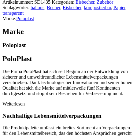
Artikelnummer:
SD1435
Kategorien:
Eisbecher
,
Zubehör
Schlagwörter:
ballons
,
Becher
,
Eisbecher
,
kompostierbar
,
Papier
,
transparent
Marke:
Poloplast
Marke
Poloplast
PoloPlast
Die Firma PoloPlast hat sich seit Beginn an der Entwicklung von
sicherer und umweltfreundlicher Lebensmittelverpackungen
verschrieben. Dank technologischer Innovationen und seiner hohen
Qualität hat sich die Marke auf mittlerweile fünf Kontinenten
durchgesetzt und stoppt sein Bestreben für Verbesserung nicht.
Weiterlesen
Nachhaltige Lebensmittelverpackungen
Die Produktpalette umfasst ein breites Sortiment an Verpackungen
für den Lebensmittelbereich, das den höchsten Ansprüchen gerecht