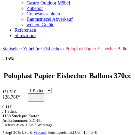
Gastro Outdoor Möbel
Zubehör
Crepesmaschinen
Baumstriezel Abverkauf
weitere Geräte
Referenzen
Showroom
Startseite
/
Zubehör
/
Eisbecher
/ Poloplast Papier Eisbecher Ballons 370cc
- 15%
Poloplast Papier Eisbecher Ballons 370cc
151,51
€
Ursprünglicher
Aktueller
128,78
€
Preis
Preis
0,11
€
war:
ist:
/ 1 Stück
151,51€
128,78€.
1188 Stück pro Karton
Artikelnummer:
SD1435
Lieferzeit: ca. 1 bis 3 Werktage
* zzgl 20% USt. &
Versand
,
Bruttopreis inkl Ust.:
154,54
€