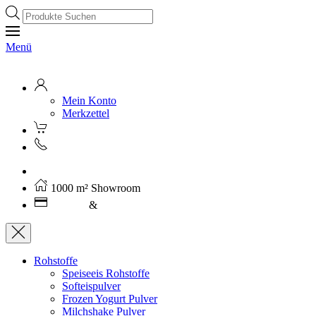
Products
search
Menü
Mein Konto
Merkzettel
Kostenloser Versand ab 250€ (AT)
1000 m² Showroom
Leasing
&
Miete
Rohstoffe
Speiseeis Rohstoffe
Softeispulver
Frozen Yogurt Pulver
Milchshake Pulver