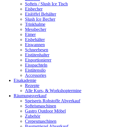
Softeis / Slush Ice Tisch
Eisbecher
Eislöffel Behälter
Slush Ice Becher
Trinkhalme
Messbecher
Eimer
Eisbehälter
Eiswannen
Schneebesen
Eistütenhalter
Eisportionierer
Eisspachteln
Eistütensilo
Accessories
Eisakademie
Rezepte
Alle Kurs- & Workshoptermine
Räumungsverkauf
Speiseeis Rohstoffe Abverkauf
Softeismaschinen
Gastro Outdoor Möbel
Zubehör
Crepesmaschinen
Baumstriezel Abverkauf