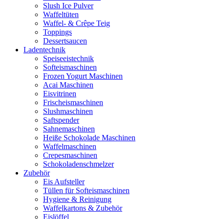
Slush Ice Pulver
Waffeltüten
Waffel- & Crêpe Teig
Toppings
Dessertsaucen
Ladentechnik
Speiseeistechnik
Softeismaschinen
Frozen Yogurt Maschinen
Acai Maschinen
Eisvitrinen
Frischeismaschinen
Slushmaschinen
Saftspender
Sahnemaschinen
Heiße Schokolade Maschinen
Waffelmaschinen
Crepesmaschinen
Schokoladenschmelzer
Zubehör
Eis Aufsteller
Tüllen für Softeismaschinen
Hygiene & Reinigung
Waffelkartons & Zubehör
Eislöffel