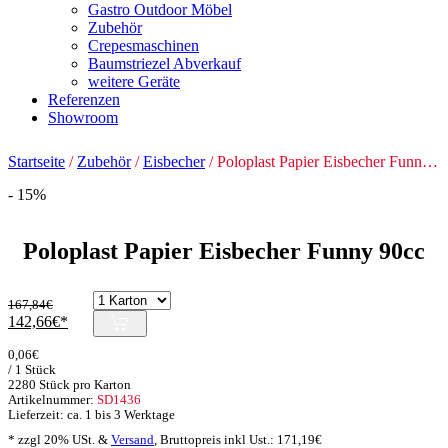
Gastro Outdoor Möbel
Zubehör
Crepesmaschinen
Baumstriezel Abverkauf
weitere Geräte
Referenzen
Showroom
Startseite
/
Zubehör
/
Eisbecher
/ Poloplast Papier Eisbecher Funny 90cc
- 15%
Poloplast Papier Eisbecher Funny 90cc
167,84
€
Ursprünglicher
Aktueller
142,66
€
Preis
Preis
0,06
€
war:
ist:
/ 1 Stück
167,84€
142,66€.
2280 Stück pro Karton
Artikelnummer:
SD1436
Lieferzeit: ca. 1 bis 3 Werktage
* zzgl 20% USt. &
Versand
,
Bruttopreis inkl Ust.:
171,19
€