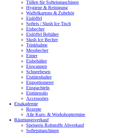
Tüllen für Softeismaschinen
Hygiene & Reinigung
Waffelkartons & Zubehör
Eislöffel
Softeis / Slush Ice Tisch
Eisbecher
Eislöffel Behälter
Slush Ice Becher
Trinkhalme
Messbecher
Eimer
Eisbehälter
Eiswannen
Schneebesen
Eistütenhalter
Eisportionierer
Eisspachteln
Eistütensilo
Accessories
Eisakademie
Rezepte
Alle Kurs- & Workshoptermine
Räumungsverkauf
Speiseeis Rohstoffe Abverkauf
Softeismaschinen