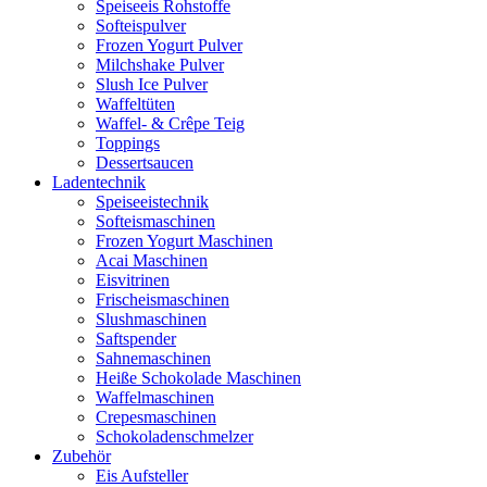
Speiseeis Rohstoffe
Softeispulver
Frozen Yogurt Pulver
Milchshake Pulver
Slush Ice Pulver
Waffeltüten
Waffel- & Crêpe Teig
Toppings
Dessertsaucen
Ladentechnik
Speiseeistechnik
Softeismaschinen
Frozen Yogurt Maschinen
Acai Maschinen
Eisvitrinen
Frischeismaschinen
Slushmaschinen
Saftspender
Sahnemaschinen
Heiße Schokolade Maschinen
Waffelmaschinen
Crepesmaschinen
Schokoladenschmelzer
Zubehör
Eis Aufsteller