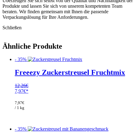
Überzeugen Sie sich selbst von der Qualität und Nachhaltigkeit der
Produkte und lassen Sie sich von unserem kompetenten Team
beraten. Wir finden gemeinsam mit Ihnen die passende
Verpackungslösung für Ihre Anforderungen.
Schließen
Ähnliche Produkte
- 35%
Freeezy Zuckerstreusel Fruchtmix
12,26
€
Ursprünglicher
Aktueller
7,97
€
Preis
Preis
war:
ist:
7,97
€
12,26€
7,97€.
/ 1 kg
- 35%