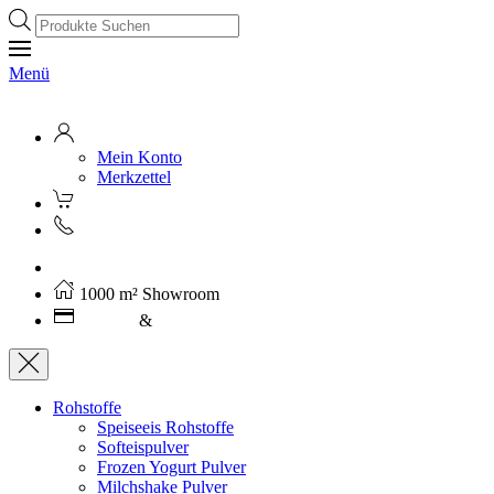
Products
search
Menü
Mein Konto
Merkzettel
Kostenloser Versand ab 250€ (AT)
1000 m² Showroom
Leasing
&
Miete
Rohstoffe
Speiseeis Rohstoffe
Softeispulver
Frozen Yogurt Pulver
Milchshake Pulver