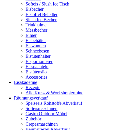
Softeis / Slush Ice Tisch
Eisbecher
Eislöffel Behälter
Slush Ice Becher
Trinkhalme
Messbecher
Eimer
Eisbehälter
Eiswannen
Schneebesen
Eistütenhalter
Eisportionierer
Eisspachteln
Eistütensilo
Accessories
Eisakademie
Rezepte
Alle Kurs- & Workshoptermine
Räumungsverkauf
Speiseeis Rohstoffe Abverkauf
Softeismaschinen
Gastro Outdoor Möbel
Zubehör
Crepesmaschinen
Baumstriezel Abverkauf