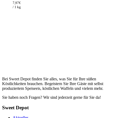
war:
ist:
7,97
€
12,26€
7,97€.
/ 1 kg
Bei Sweet Depot finden Sie alles, was Sie für Ihre süßen
Köstlichkeiten brauchen. Begeistern Sie Ihre Gäste mit selbst
produziertem Speiseeis, köstlichen Waffeln und vielem mehr.
Sie haben noch Fragen? Wir sind jederzeit gerne für Sie da!
Sweet Depot
Aktuelles