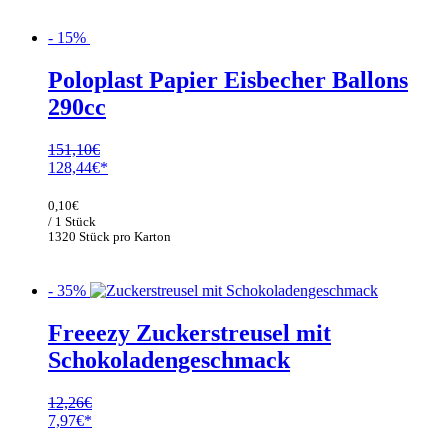
- 15%
Poloplast Papier Eisbecher Ballons
290cc
151,10
€
Ursprünglicher
Aktueller
128,44
€
Preis
Preis
war:
ist:
0,10
€
151,10€
128,44€.
/ 1 Stück
1320 Stück pro Karton
- 35%
Freeezy Zuckerstreusel mit
Schokoladengeschmack
12,26
€
Ursprünglicher
Aktueller
7,97
€
Preis
Preis