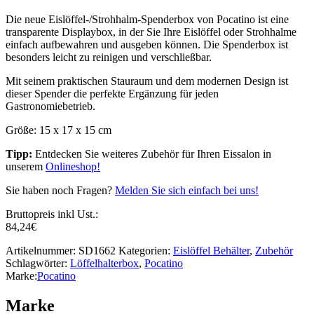
Die neue Eislöffel-/Strohhalm-Spenderbox von Pocatino ist eine
transparente Displaybox, in der Sie Ihre Eislöffel oder Strohhalme
einfach aufbewahren und ausgeben können. Die Spenderbox ist
besonders leicht zu reinigen und verschließbar.
Mit seinem praktischen Stauraum und dem modernen Design ist
dieser Spender die perfekte Ergänzung für jeden
Gastronomiebetrieb.
Größe: 15 x 17 x 15 cm
Tipp:
Entdecken Sie weiteres Zubehör für Ihren Eissalon in
unserem
Onlineshop!
Sie haben noch Fragen?
Melden Sie sich einfach bei uns!
Bruttopreis inkl Ust.:
84,24
€
Artikelnummer:
SD1662
Kategorien:
Eislöffel Behälter
,
Zubehör
Schlagwörter:
Löffelhalterbox
,
Pocatino
Marke:
Pocatino
Marke