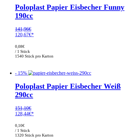
Poloplast Papier Eisbecher Funny
190cc
141,96
€
Ursprünglicher
Aktueller
120,67
€
Preis
Preis
war:
ist:
0,08
€
141,96€
120,67€.
/ 1 Stück
1540 Stück pro Karton
- 15%
Poloplast Papier Eisbecher Weiß
290cc
151,10
€
Ursprünglicher
Aktueller
128,44
€
Preis
Preis
war:
ist:
0,10
€
151,10€
128,44€.
/ 1 Stück
1320 Stück pro Karton