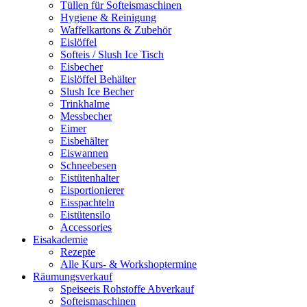
Tüllen für Softeismaschinen
Hygiene & Reinigung
Waffelkartons & Zubehör
Eislöffel
Softeis / Slush Ice Tisch
Eisbecher
Eislöffel Behälter
Slush Ice Becher
Trinkhalme
Messbecher
Eimer
Eisbehälter
Eiswannen
Schneebesen
Eistütenhalter
Eisportionierer
Eisspachteln
Eistütensilo
Accessories
Eisakademie
Rezepte
Alle Kurs- & Workshoptermine
Räumungsverkauf
Speiseeis Rohstoffe Abverkauf
Softeismaschinen