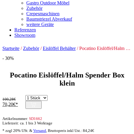
Gastro Outdoor Möbel
Zubehör
Crepesmaschinen
Baumstriezel Abverkauf
weitere Geräte
Referenzen
Showroom
Startseite
/
Zubehör
/
Eislöffel Behälter
/ Pocatino Eislöffel/Halm Spender Box klein
- 30%
Pocatino Eislöffel/Halm Spender Box
klein
100,28
€
Ursprünglicher
Aktueller
70,20
€
Preis
Preis
war:
ist:
Artikelnummer:
SD1662
100,28€
70,20€.
Lieferzeit: ca. 1 bis 3 Werktage
* zzgl 20% USt. &
Versand
,
Bruttopreis inkl Ust.:
84,24
€