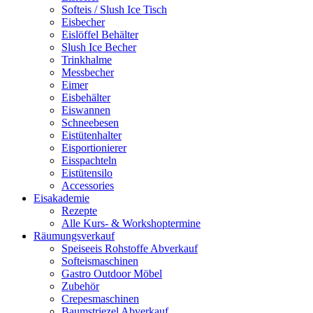
Softeis / Slush Ice Tisch
Eisbecher
Eislöffel Behälter
Slush Ice Becher
Trinkhalme
Messbecher
Eimer
Eisbehälter
Eiswannen
Schneebesen
Eistütenhalter
Eisportionierer
Eisspachteln
Eistütensilo
Accessories
Eisakademie
Rezepte
Alle Kurs- & Workshoptermine
Räumungsverkauf
Speiseeis Rohstoffe Abverkauf
Softeismaschinen
Gastro Outdoor Möbel
Zubehör
Crepesmaschinen
Baumstriezel Abverkauf