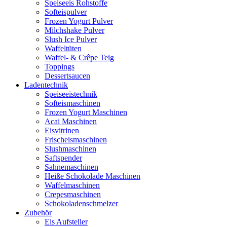
Speiseeis Rohstoffe
Softeispulver
Frozen Yogurt Pulver
Milchshake Pulver
Slush Ice Pulver
Waffeltüten
Waffel- & Crêpe Teig
Toppings
Dessertsaucen
Ladentechnik
Speiseeistechnik
Softeismaschinen
Frozen Yogurt Maschinen
Acai Maschinen
Eisvitrinen
Frischeismaschinen
Slushmaschinen
Saftspender
Sahnemaschinen
Heiße Schokolade Maschinen
Waffelmaschinen
Crepesmaschinen
Schokoladenschmelzer
Zubehör
Eis Aufsteller