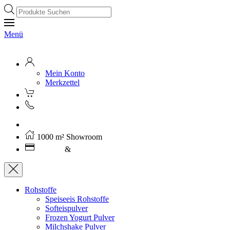
Products
search
Menü
Mein Konto
Merkzettel
Kostenloser Versand ab 250€ (AT)
1000 m² Showroom
Leasing
&
Miete
Rohstoffe
Speiseeis Rohstoffe
Softeispulver
Frozen Yogurt Pulver
Milchshake Pulver