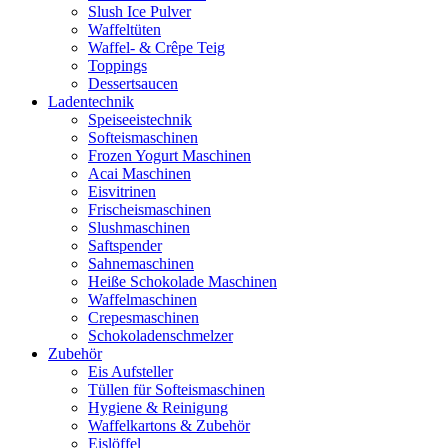
Slush Ice Pulver
Waffeltüten
Waffel- & Crêpe Teig
Toppings
Dessertsaucen
Ladentechnik
Speiseeistechnik
Softeismaschinen
Frozen Yogurt Maschinen
Acai Maschinen
Eisvitrinen
Frischeismaschinen
Slushmaschinen
Saftspender
Sahnemaschinen
Heiße Schokolade Maschinen
Waffelmaschinen
Crepesmaschinen
Schokoladenschmelzer
Zubehör
Eis Aufsteller
Tüllen für Softeismaschinen
Hygiene & Reinigung
Waffelkartons & Zubehör
Eislöffel