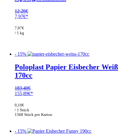
12,26
€
Ursprünglicher
Aktueller
7,97
€
Preis
Preis
war:
ist:
7,97
€
12,26€
7,97€.
/ 1 kg
- 15%
Poloplast Papier Eisbecher Weiß
170cc
183,40
€
Ursprünglicher
Aktueller
155,89
€
Preis
Preis
war:
ist:
0,10
€
183,40€
155,89€.
/ 1 Stück
1568 Stück pro Karton
- 15%