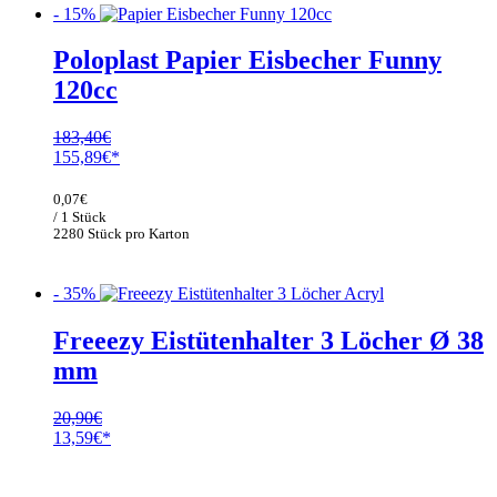
- 15%
Poloplast Papier Eisbecher Funny
120cc
183,40
€
Ursprünglicher
Aktueller
155,89
€
Preis
Preis
war:
ist:
0,07
€
183,40€
155,89€.
/ 1 Stück
2280 Stück pro Karton
- 35%
Freeezy Eistütenhalter 3 Löcher Ø 38
mm
20,90
€
Ursprünglicher
Aktueller
13,59
€
Preis
Preis
war:
ist:
20,90€
13,59€.