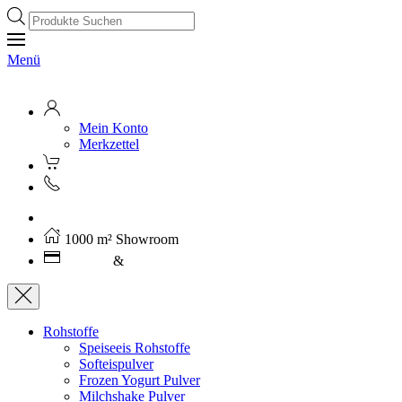
Products
search
Menü
Mein Konto
Merkzettel
Kostenloser Versand ab 250€ (AT)
1000 m² Showroom
Leasing
&
Miete
Rohstoffe
Speiseeis Rohstoffe
Softeispulver
Frozen Yogurt Pulver
Milchshake Pulver