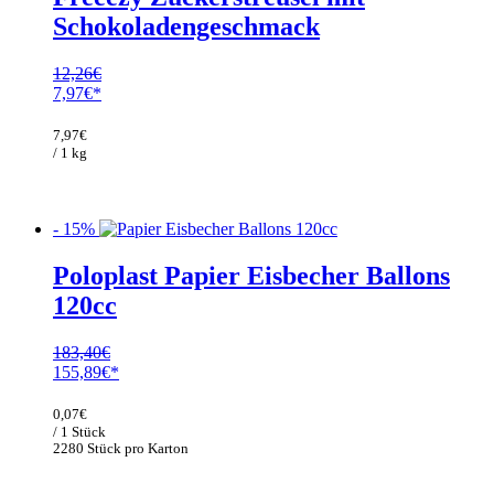
Schokoladengeschmack
12,26
€
Ursprünglicher
Aktueller
7,97
€
Preis
Preis
war:
ist:
7,97
€
12,26€
7,97€.
/ 1 kg
- 15%
Poloplast Papier Eisbecher Ballons
120cc
183,40
€
Ursprünglicher
Aktueller
155,89
€
Preis
Preis
war:
ist:
0,07
€
183,40€
155,89€.
/ 1 Stück
2280 Stück pro Karton