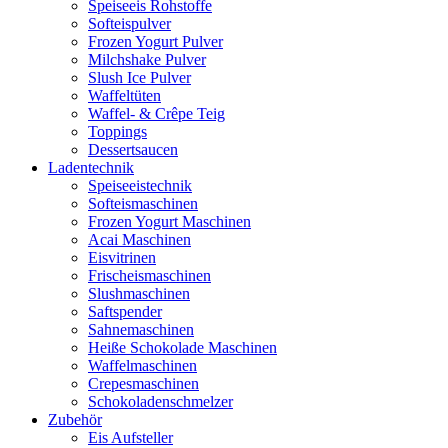
Speiseeis Rohstoffe
Softeispulver
Frozen Yogurt Pulver
Milchshake Pulver
Slush Ice Pulver
Waffeltüten
Waffel- & Crêpe Teig
Toppings
Dessertsaucen
Ladentechnik
Speiseeistechnik
Softeismaschinen
Frozen Yogurt Maschinen
Acai Maschinen
Eisvitrinen
Frischeismaschinen
Slushmaschinen
Saftspender
Sahnemaschinen
Heiße Schokolade Maschinen
Waffelmaschinen
Crepesmaschinen
Schokoladenschmelzer
Zubehör
Eis Aufsteller