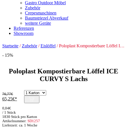
Gastro Outdoor Möbel
Zubehör
Crepesmaschinen
Baumstriezel Abverkauf
weitere Geräte
Referenzen
Showroom
Startseite
/
Zubehör
/
Eislöffel
/ Poloplast Kompostierbare Löffel ICE CURVY S Lachs
- 15%
Poloplast Kompostierbare Löffel ICE
CURVY S Lachs
76,77
€
Ursprünglicher
Aktueller
65,25
€
Preis
Preis
0,04
€
war:
ist:
/ 1 Stück
76,77€
65,25€.
1830 Stück pro Karton
Artikelnummer:
SD1257
Lieferzeit: ca. 1 Woche