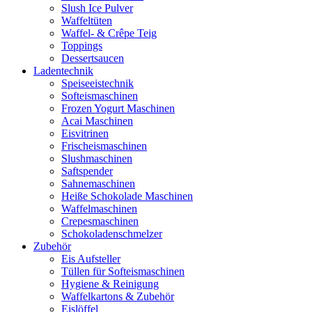
Slush Ice Pulver
Waffeltüten
Waffel- & Crêpe Teig
Toppings
Dessertsaucen
Ladentechnik
Speiseeistechnik
Softeismaschinen
Frozen Yogurt Maschinen
Acai Maschinen
Eisvitrinen
Frischeismaschinen
Slushmaschinen
Saftspender
Sahnemaschinen
Heiße Schokolade Maschinen
Waffelmaschinen
Crepesmaschinen
Schokoladenschmelzer
Zubehör
Eis Aufsteller
Tüllen für Softeismaschinen
Hygiene & Reinigung
Waffelkartons & Zubehör
Eislöffel