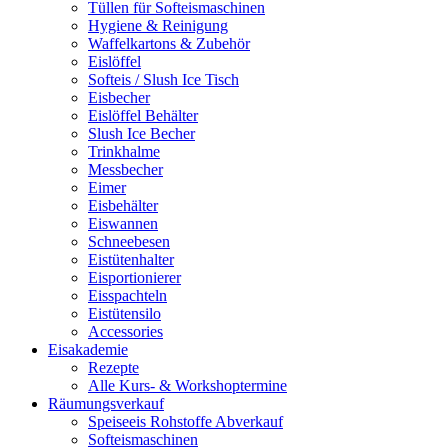
Tüllen für Softeismaschinen
Hygiene & Reinigung
Waffelkartons & Zubehör
Eislöffel
Softeis / Slush Ice Tisch
Eisbecher
Eislöffel Behälter
Slush Ice Becher
Trinkhalme
Messbecher
Eimer
Eisbehälter
Eiswannen
Schneebesen
Eistütenhalter
Eisportionierer
Eisspachteln
Eistütensilo
Accessories
Eisakademie
Rezepte
Alle Kurs- & Workshoptermine
Räumungsverkauf
Speiseeis Rohstoffe Abverkauf
Softeismaschinen