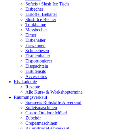
Softeis / Slush Ice Tisch
Eisbecher
Eislöffel Behälter
Slush Ice Becher
Trinkhalme
Messbecher
Eimer
Eisbehälter
Eiswannen
Schneebesen
Eistütenhalter
Eisportionierer
Eisspachteln
Eistütensilo
Accessories
Eisakademie
Rezepte
Alle Kurs- & Workshoptermine
Räumungsverkauf
Speiseeis Rohstoffe Abverkauf
Softeismaschinen
Gastro Outdoor Möbel
Zubehör
Crepesmaschinen
Baumstriezel Abverkauf