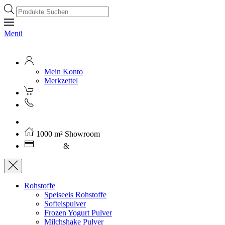
Products
search
Menü
Mein Konto
Merkzettel
Kostenloser Versand ab 250€ (AT)
1000 m² Showroom
Leasing
&
Miete
Rohstoffe
Speiseeis Rohstoffe
Softeispulver
Frozen Yogurt Pulver
Milchshake Pulver