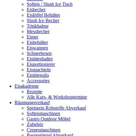
Softeis / Slush Ice Tisch
Eisbecher
Eislöffel Behälter
Slush Ice Becher
Trinkhalme
Messbecher
Eimer
Eisbehälter
Eiswannen
Schneebesen
Eistütenhalter
Eisportionierer
Eisspachteln
Eistütensilo
Accessories
Eisakademie
Rezepte
Alle Kurs- & Workshoptermine
Räumungsverkauf
Speiseeis Rohstoffe Abverkauf
Softeismaschinen
Gastro Outdoor Möbel
Zubehör
Crepesmaschinen
Baumstriezel Abverkauf