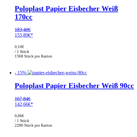
Poloplast Papier Eisbecher Weiß
170cc
183,40
€
Ursprünglicher
Aktueller
155,89
€
Preis
Preis
war:
ist:
0,10
€
183,40€
155,89€.
/ 1 Stück
1568 Stück pro Karton
- 15%
Poloplast Papier Eisbecher Weiß 90cc
167,84
€
Ursprünglicher
Aktueller
142,66
€
Preis
Preis
war:
ist:
0,06
€
167,84€
142,66€.
/ 1 Stück
2280 Stück pro Karton