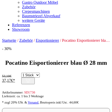
Gastro Outdoor Möbel
Zubehör
Crepesmaschinen
Baumstriezel Abverkauf
weitere Geräte
Referenzen
Showroom
Startseite
/
Zubehör
/
Eisportionierer
/ Pocatino Eisportionierer blau Ø 28 mm
- 30%
Pocatino Eisportionierer blau Ø 28 mm
53,10
€
Ursprünglicher
Aktueller
37,17
€
Preis
Preis
war:
ist:
Artikelnummer:
SD1736
53,10€
37,17€.
Lieferzeit: ca. 1 bis 3 Werktage
* zzgl 20% USt. &
Versand
,
Bruttopreis inkl Ust.:
44,60
€