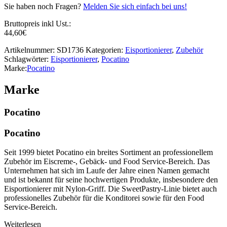
Sie haben noch Fragen?
Melden Sie sich einfach bei uns!
Bruttopreis inkl Ust.:
44,60
€
Artikelnummer:
SD1736
Kategorien:
Eisportionierer
,
Zubehör
Schlagwörter:
Eisportionierer
,
Pocatino
Marke:
Pocatino
Marke
Pocatino
Pocatino
Seit 1999 bietet Pocatino ein breites Sortiment an professionellem
Zubehör im Eiscreme-, Gebäck- und Food Service-Bereich. Das
Unternehmen hat sich im Laufe der Jahre einen Namen gemacht
und ist bekannt für seine hochwertigen Produkte, insbesondere den
Eisportionierer mit Nylon-Griff. Die SweetPastry-Linie bietet auch
professionelles Zubehör für die Konditorei sowie für den Food
Service-Bereich.
Weiterlesen