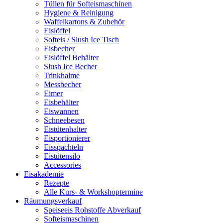
Tüllen für Softeismaschinen
Hygiene & Reinigung
Waffelkartons & Zubehör
Eislöffel
Softeis / Slush Ice Tisch
Eisbecher
Eislöffel Behälter
Slush Ice Becher
Trinkhalme
Messbecher
Eimer
Eisbehälter
Eiswannen
Schneebesen
Eistütenhalter
Eisportionierer
Eisspachteln
Eistütensilo
Accessories
Eisakademie
Rezepte
Alle Kurs- & Workshoptermine
Räumungsverkauf
Speiseeis Rohstoffe Abverkauf
Softeismaschinen