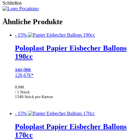
Schließen
Ähnliche Produkte
- 15%
Poloplast Papier Eisbecher Ballons
190cc
141,96
€
Ursprünglicher
Aktueller
120,67
€
Preis
Preis
war:
ist:
0,08
€
141,96€
120,67€.
/ 1 Stück
1540 Stück pro Karton
- 15%
Poloplast Papier Eisbecher Ballons
170cc