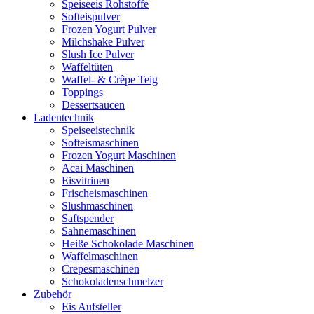
Speiseeis Rohstoffe
Softeispulver
Frozen Yogurt Pulver
Milchshake Pulver
Slush Ice Pulver
Waffeltüten
Waffel- & Crêpe Teig
Toppings
Dessertsaucen
Ladentechnik
Speiseeistechnik
Softeismaschinen
Frozen Yogurt Maschinen
Acai Maschinen
Eisvitrinen
Frischeismaschinen
Slushmaschinen
Saftspender
Sahnemaschinen
Heiße Schokolade Maschinen
Waffelmaschinen
Crepesmaschinen
Schokoladenschmelzer
Zubehör
Eis Aufsteller