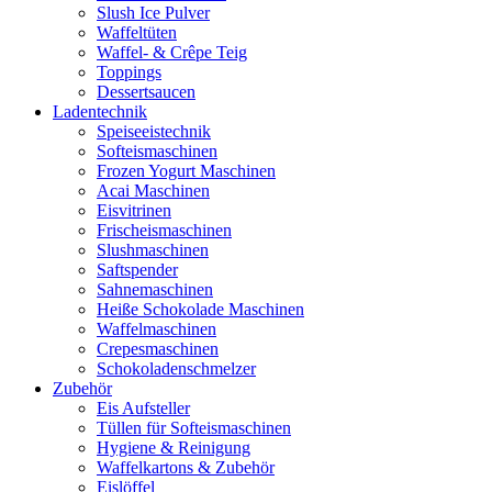
Slush Ice Pulver
Waffeltüten
Waffel- & Crêpe Teig
Toppings
Dessertsaucen
Ladentechnik
Speiseeistechnik
Softeismaschinen
Frozen Yogurt Maschinen
Acai Maschinen
Eisvitrinen
Frischeismaschinen
Slushmaschinen
Saftspender
Sahnemaschinen
Heiße Schokolade Maschinen
Waffelmaschinen
Crepesmaschinen
Schokoladenschmelzer
Zubehör
Eis Aufsteller
Tüllen für Softeismaschinen
Hygiene & Reinigung
Waffelkartons & Zubehör
Eislöffel