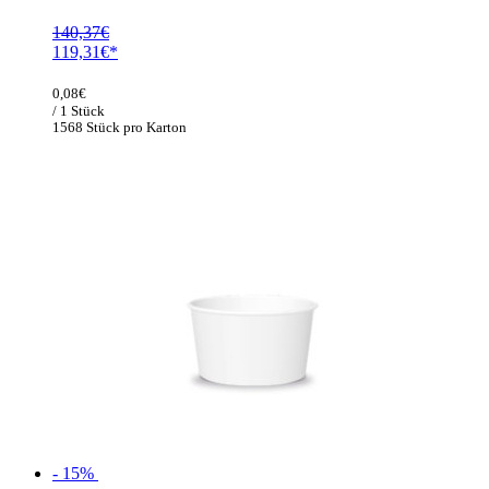
140,37
€
Ursprünglicher
Aktueller
119,31
€
Preis
Preis
war:
ist:
0,08
€
140,37€
119,31€.
/ 1 Stück
1568 Stück pro Karton
- 15%