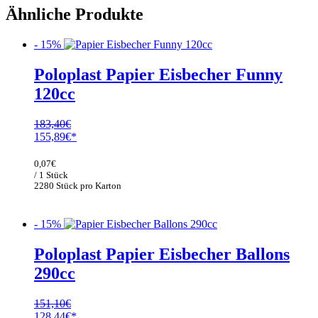
Ähnliche Produkte
- 15%
Poloplast Papier Eisbecher Funny
120cc
183,40
€
Ursprünglicher
Aktueller
155,89
€
Preis
Preis
war:
ist:
0,07
€
183,40€
155,89€.
/ 1 Stück
2280 Stück pro Karton
- 15%
Poloplast Papier Eisbecher Ballons
290cc
151,10
€
Ursprünglicher
Aktueller
128,44
€