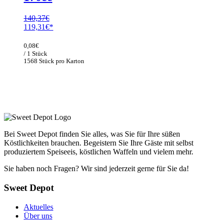
140,37
€
Ursprünglicher
Aktueller
119,31
€
Preis
Preis
war:
ist:
0,08
€
140,37€
119,31€.
/ 1 Stück
1568 Stück pro Karton
Bei Sweet Depot finden Sie alles, was Sie für Ihre süßen
Köstlichkeiten brauchen. Begeistern Sie Ihre Gäste mit selbst
produziertem Speiseeis, köstlichen Waffeln und vielem mehr.
Sie haben noch Fragen? Wir sind jederzeit gerne für Sie da!
Sweet Depot
Aktuelles
Über uns