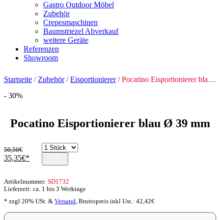
Gastro Outdoor Möbel
Zubehör
Crepesmaschinen
Baumstriezel Abverkauf
weitere Geräte
Referenzen
Showroom
Startseite
/
Zubehör
/
Eisportionierer
/ Pocatino Eisportionierer blau Ø 39 mm
- 30%
Pocatino Eisportionierer blau Ø 39 mm
50,50
€
Ursprünglicher
Aktueller
35,35
€
Preis
Preis
war:
ist:
Artikelnummer:
SD1732
50,50€
35,35€.
Lieferzeit: ca. 1 bis 3 Werktage
* zzgl 20% USt. &
Versand
,
Bruttopreis inkl Ust.:
42,42
€