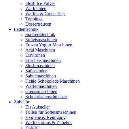
Slush Ice Pulver
Waffeltüten
Waffel- & Crêpe Teig
Toppings
Dessertsaucen
Ladentechnik
Speiseeistechnik
Softeismaschinen
Frozen Yogurt Maschinen
Acai Maschinen
Eisvitrinen
Frischeismaschinen
Slushmaschinen
Saftspender
Sahnemaschinen
Heiße Schokolade Maschinen
Waffelmaschinen
Crepesmaschinen
Schokoladenschmelzer
Zubehör
Eis Aufsteller
Tüllen für Softeismaschinen
Hygiene & Reinigung
Waffelkartons & Zubehör
Eislöffel