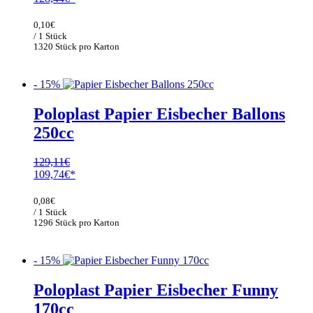
Preis
Preis
war:
ist:
0,10
€
151,10€
128,44€.
/ 1 Stück
1320 Stück pro Karton
- 15%
Poloplast Papier Eisbecher Ballons
250cc
129,11
€
Ursprünglicher
Aktueller
109,74
€
Preis
Preis
war:
ist:
0,08
€
129,11€
109,74€.
/ 1 Stück
1296 Stück pro Karton
- 15%
Poloplast Papier Eisbecher Funny
170cc