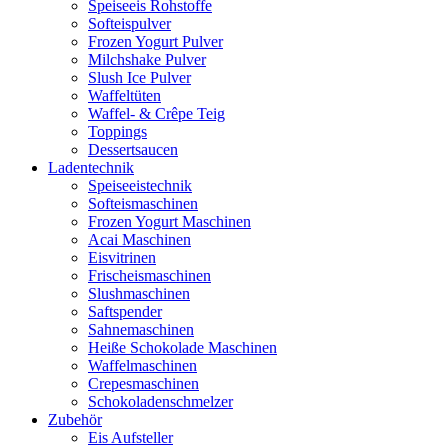
Speiseeis Rohstoffe
Softeispulver
Frozen Yogurt Pulver
Milchshake Pulver
Slush Ice Pulver
Waffeltüten
Waffel- & Crêpe Teig
Toppings
Dessertsaucen
Ladentechnik
Speiseeistechnik
Softeismaschinen
Frozen Yogurt Maschinen
Acai Maschinen
Eisvitrinen
Frischeismaschinen
Slushmaschinen
Saftspender
Sahnemaschinen
Heiße Schokolade Maschinen
Waffelmaschinen
Crepesmaschinen
Schokoladenschmelzer
Zubehör
Eis Aufsteller