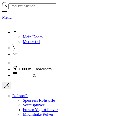
Products
search
Menü
Mein Konto
Merkzettel
Kostenloser Versand ab 250€ (AT)
1000 m² Showroom
Leasing
&
Miete
Rohstoffe
Speiseeis Rohstoffe
Softeispulver
Frozen Yogurt Pulver
Milchshake Pulver