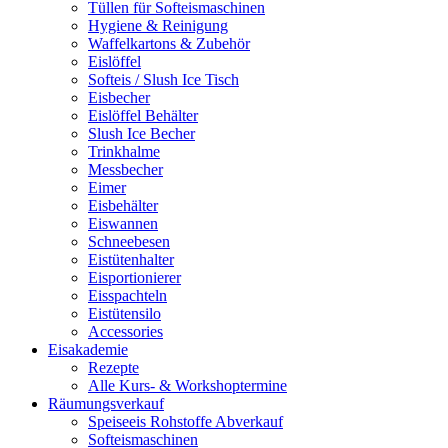
Tüllen für Softeismaschinen
Hygiene & Reinigung
Waffelkartons & Zubehör
Eislöffel
Softeis / Slush Ice Tisch
Eisbecher
Eislöffel Behälter
Slush Ice Becher
Trinkhalme
Messbecher
Eimer
Eisbehälter
Eiswannen
Schneebesen
Eistütenhalter
Eisportionierer
Eisspachteln
Eistütensilo
Accessories
Eisakademie
Rezepte
Alle Kurs- & Workshoptermine
Räumungsverkauf
Speiseeis Rohstoffe Abverkauf
Softeismaschinen