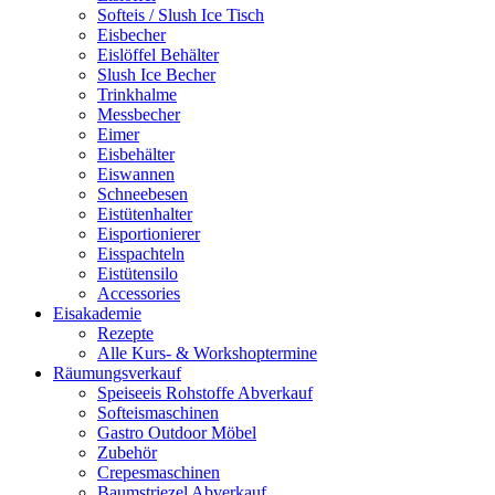
Softeis / Slush Ice Tisch
Eisbecher
Eislöffel Behälter
Slush Ice Becher
Trinkhalme
Messbecher
Eimer
Eisbehälter
Eiswannen
Schneebesen
Eistütenhalter
Eisportionierer
Eisspachteln
Eistütensilo
Accessories
Eisakademie
Rezepte
Alle Kurs- & Workshoptermine
Räumungsverkauf
Speiseeis Rohstoffe Abverkauf
Softeismaschinen
Gastro Outdoor Möbel
Zubehör
Crepesmaschinen
Baumstriezel Abverkauf