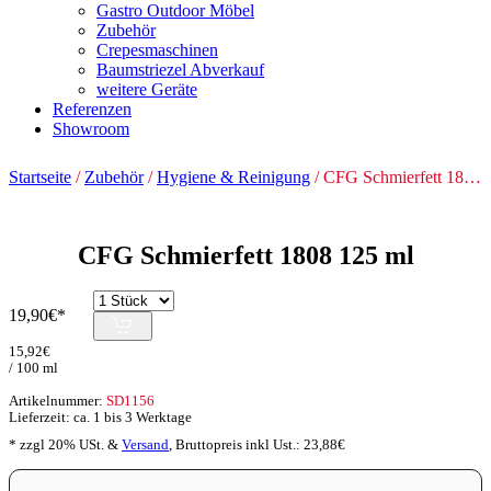
Gastro Outdoor Möbel
Zubehör
Crepesmaschinen
Baumstriezel Abverkauf
weitere Geräte
Referenzen
Showroom
Startseite
/
Zubehör
/
Hygiene & Reinigung
/ CFG Schmierfett 1808 125 ml
CFG Schmierfett 1808 125 ml
19,90
€
15,92
€
/ 100 ml
Artikelnummer:
SD1156
Lieferzeit: ca. 1 bis 3 Werktage
* zzgl 20% USt. &
Versand
,
Bruttopreis inkl Ust.:
23,88
€