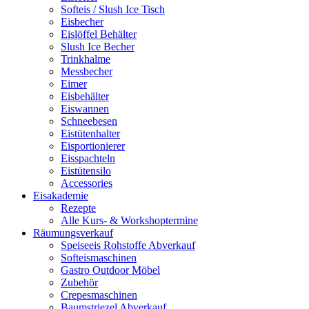
Softeis / Slush Ice Tisch
Eisbecher
Eislöffel Behälter
Slush Ice Becher
Trinkhalme
Messbecher
Eimer
Eisbehälter
Eiswannen
Schneebesen
Eistütenhalter
Eisportionierer
Eisspachteln
Eistütensilo
Accessories
Eisakademie
Rezepte
Alle Kurs- & Workshoptermine
Räumungsverkauf
Speiseeis Rohstoffe Abverkauf
Softeismaschinen
Gastro Outdoor Möbel
Zubehör
Crepesmaschinen
Baumstriezel Abverkauf