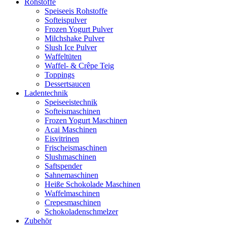
Rohstoffe
Speiseeis Rohstoffe
Softeispulver
Frozen Yogurt Pulver
Milchshake Pulver
Slush Ice Pulver
Waffeltüten
Waffel- & Crêpe Teig
Toppings
Dessertsaucen
Ladentechnik
Speiseeistechnik
Softeismaschinen
Frozen Yogurt Maschinen
Acai Maschinen
Eisvitrinen
Frischeismaschinen
Slushmaschinen
Saftspender
Sahnemaschinen
Heiße Schokolade Maschinen
Waffelmaschinen
Crepesmaschinen
Schokoladenschmelzer
Zubehör