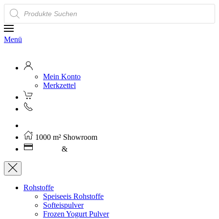
Products
search
Menü
Mein Konto
Merkzettel
Kostenloser Versand ab 250€ (AT)
1000 m² Showroom
Leasing
&
Miete
Rohstoffe
Speiseeis Rohstoffe
Softeispulver
Frozen Yogurt Pulver