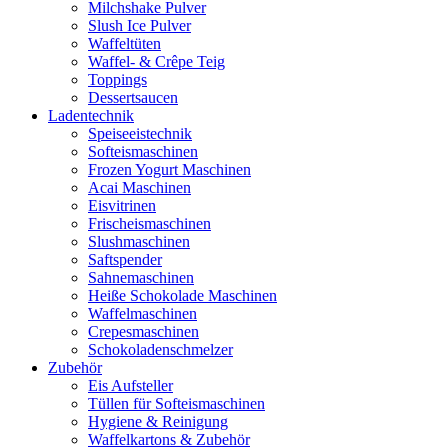
Milchshake Pulver
Slush Ice Pulver
Waffeltüten
Waffel- & Crêpe Teig
Toppings
Dessertsaucen
Ladentechnik
Speiseeistechnik
Softeismaschinen
Frozen Yogurt Maschinen
Acai Maschinen
Eisvitrinen
Frischeismaschinen
Slushmaschinen
Saftspender
Sahnemaschinen
Heiße Schokolade Maschinen
Waffelmaschinen
Crepesmaschinen
Schokoladenschmelzer
Zubehör
Eis Aufsteller
Tüllen für Softeismaschinen
Hygiene & Reinigung
Waffelkartons & Zubehör