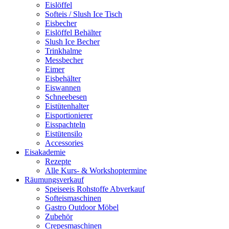
Eislöffel
Softeis / Slush Ice Tisch
Eisbecher
Eislöffel Behälter
Slush Ice Becher
Trinkhalme
Messbecher
Eimer
Eisbehälter
Eiswannen
Schneebesen
Eistütenhalter
Eisportionierer
Eisspachteln
Eistütensilo
Accessories
Eisakademie
Rezepte
Alle Kurs- & Workshoptermine
Räumungsverkauf
Speiseeis Rohstoffe Abverkauf
Softeismaschinen
Gastro Outdoor Möbel
Zubehör
Crepesmaschinen