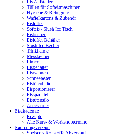
Eis Aufsteller
Tüllen für Softeismaschinen
Hygiene & Reinigung
Waffelkartons & Zubehör
Eislöffel
Softeis / Slush Ice Tisch
Eisbecher
Eislöffel Behälter
Slush Ice Becher
Trinkhalme
Messbecher
Eimer
Eisbehälter
Eiswannen
Schneebesen
Eistütenhalter
Eisportionierer
Eisspachteln
Eistütensilo
Accessories
Eisakademie
Rezepte
Alle Kurs- & Workshoptermine
Räumungsverkauf
Speiseeis Rohstoffe Abverkauf