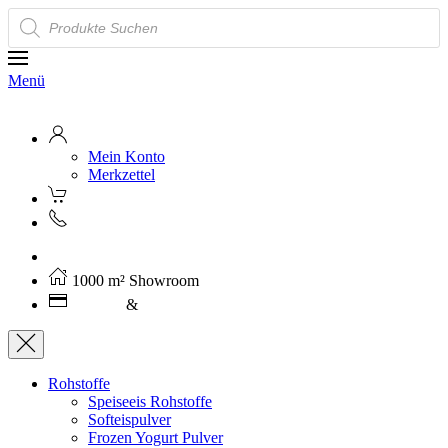
Products
search
Menü
Mein Konto
Merkzettel
Kostenloser Versand ab 250€ (AT)
1000 m² Showroom
Leasing
&
Miete
Rohstoffe
Speiseeis Rohstoffe
Softeispulver
Frozen Yogurt Pulver