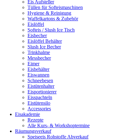
Eis Aufsteller
Tüllen für Softeismaschinen
Hygiene & Reinigung
Waffelkartons & Zubehör
Eislöffel
Softeis / Slush Ice Tisch
Eisbecher
Eislöffel Behälter
Slush Ice Becher
Trinkhalme
Messbecher
Eimer
Eisbehälter
Eiswannen
Schneebesen
Eistütenhalter
Eisportionierer
Eisspachteln
Eistütensilo
Accessories
Eisakademie
Rezepte
Alle Kurs- & Workshoptermine
Räumungsverkauf
Speiseeis Rohstoffe Abverkauf