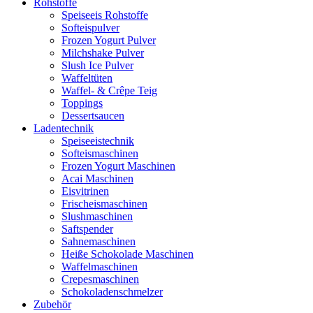
Rohstoffe
Speiseeis Rohstoffe
Softeispulver
Frozen Yogurt Pulver
Milchshake Pulver
Slush Ice Pulver
Waffeltüten
Waffel- & Crêpe Teig
Toppings
Dessertsaucen
Ladentechnik
Speiseeistechnik
Softeismaschinen
Frozen Yogurt Maschinen
Acai Maschinen
Eisvitrinen
Frischeismaschinen
Slushmaschinen
Saftspender
Sahnemaschinen
Heiße Schokolade Maschinen
Waffelmaschinen
Crepesmaschinen
Schokoladenschmelzer
Zubehör