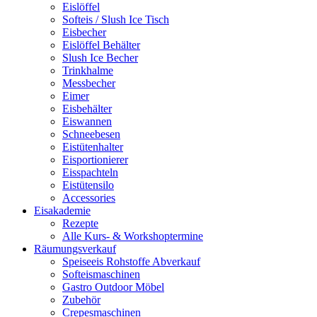
Eislöffel
Softeis / Slush Ice Tisch
Eisbecher
Eislöffel Behälter
Slush Ice Becher
Trinkhalme
Messbecher
Eimer
Eisbehälter
Eiswannen
Schneebesen
Eistütenhalter
Eisportionierer
Eisspachteln
Eistütensilo
Accessories
Eisakademie
Rezepte
Alle Kurs- & Workshoptermine
Räumungsverkauf
Speiseeis Rohstoffe Abverkauf
Softeismaschinen
Gastro Outdoor Möbel
Zubehör
Crepesmaschinen