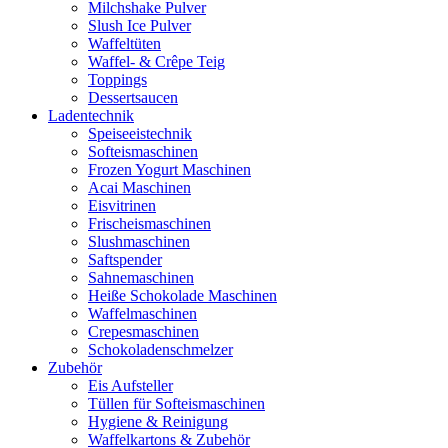
Milchshake Pulver
Slush Ice Pulver
Waffeltüten
Waffel- & Crêpe Teig
Toppings
Dessertsaucen
Ladentechnik
Speiseeistechnik
Softeismaschinen
Frozen Yogurt Maschinen
Acai Maschinen
Eisvitrinen
Frischeismaschinen
Slushmaschinen
Saftspender
Sahnemaschinen
Heiße Schokolade Maschinen
Waffelmaschinen
Crepesmaschinen
Schokoladenschmelzer
Zubehör
Eis Aufsteller
Tüllen für Softeismaschinen
Hygiene & Reinigung
Waffelkartons & Zubehör