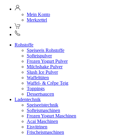
Mein Konto
Merkzettel
Rohstoffe
Speiseeis Rohstoffe
Softeispulver
Frozen Yogurt Pulver
Milchshake Pulver
Slush Ice Pulver
Waffeltüten
Waffel- & Crêpe Teig
Toppings
Dessertsaucen
Ladentechnik
Speiseeistechnik
Softeismaschinen
Frozen Yogurt Maschinen
Acai Maschinen
Eisvitrinen
Frischeismaschinen