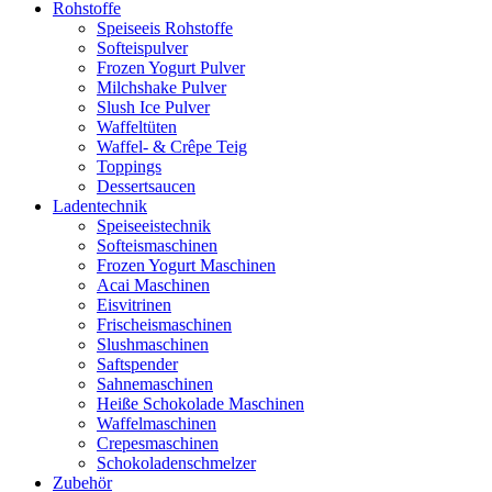
Rohstoffe
Speiseeis Rohstoffe
Softeispulver
Frozen Yogurt Pulver
Milchshake Pulver
Slush Ice Pulver
Waffeltüten
Waffel- & Crêpe Teig
Toppings
Dessertsaucen
Ladentechnik
Speiseeistechnik
Softeismaschinen
Frozen Yogurt Maschinen
Acai Maschinen
Eisvitrinen
Frischeismaschinen
Slushmaschinen
Saftspender
Sahnemaschinen
Heiße Schokolade Maschinen
Waffelmaschinen
Crepesmaschinen
Schokoladenschmelzer
Zubehör