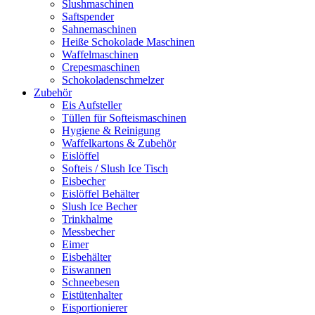
Slushmaschinen
Saftspender
Sahnemaschinen
Heiße Schokolade Maschinen
Waffelmaschinen
Crepesmaschinen
Schokoladenschmelzer
Zubehör
Eis Aufsteller
Tüllen für Softeismaschinen
Hygiene & Reinigung
Waffelkartons & Zubehör
Eislöffel
Softeis / Slush Ice Tisch
Eisbecher
Eislöffel Behälter
Slush Ice Becher
Trinkhalme
Messbecher
Eimer
Eisbehälter
Eiswannen
Schneebesen
Eistütenhalter
Eisportionierer