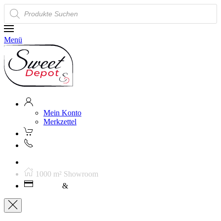
Products
search
Menü
Mein Konto
Merkzettel
Kostenloser Versand ab 250€ (AT)
1000 m² Showroom
Leasing
&
Miete