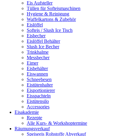
Eis Aufsteller
Tüllen für Softeismaschinen
Hygiene & Reinigung
Waffelkartons & Zubehör
Eislöffel
Softeis / Slush Ice Tisch
Eisbecher
Eislöffel Behälter
Slush Ice Becher
Trinkhalme
Messbecher
Eimer
Eisbehälter
Eiswannen
Schneebesen
Eistütenhalter
Eisportionierer
Eisspachteln
Eistütensilo
Accessories
Eisakademie
Rezepte
Alle Kurs- & Workshoptermine
Räumungsverkauf
Speiseeis Rohstoffe Abverkauf