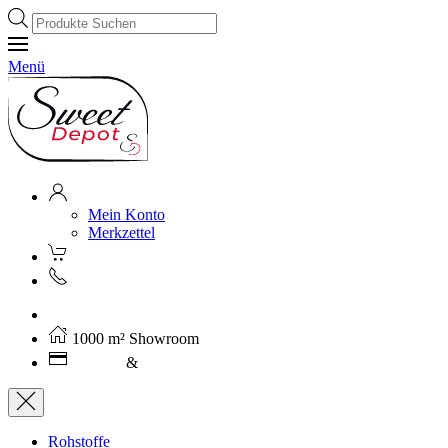
Products
search
Menü
Mein Konto
Merkzettel
Kostenloser Versand ab 250€ (AT)
1000 m² Showroom
Leasing
&
Miete
Rohstoffe