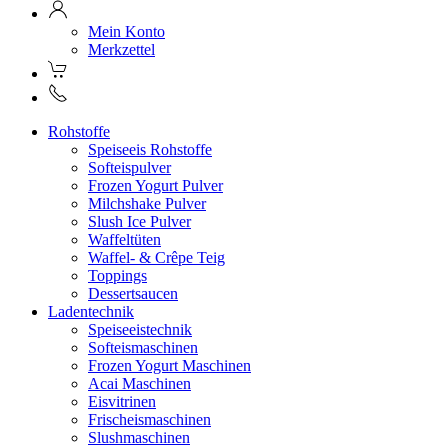
Mein Konto
Merkzettel
Rohstoffe
Speiseeis Rohstoffe
Softeispulver
Frozen Yogurt Pulver
Milchshake Pulver
Slush Ice Pulver
Waffeltüten
Waffel- & Crêpe Teig
Toppings
Dessertsaucen
Ladentechnik
Speiseeistechnik
Softeismaschinen
Frozen Yogurt Maschinen
Acai Maschinen
Eisvitrinen
Frischeismaschinen
Slushmaschinen