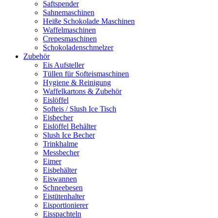
Saftspender
Sahnemaschinen
Heiße Schokolade Maschinen
Waffelmaschinen
Crepesmaschinen
Schokoladenschmelzer
Zubehör
Eis Aufsteller
Tüllen für Softeismaschinen
Hygiene & Reinigung
Waffelkartons & Zubehör
Eislöffel
Softeis / Slush Ice Tisch
Eisbecher
Eislöffel Behälter
Slush Ice Becher
Trinkhalme
Messbecher
Eimer
Eisbehälter
Eiswannen
Schneebesen
Eistütenhalter
Eisportionierer
Eisspachteln