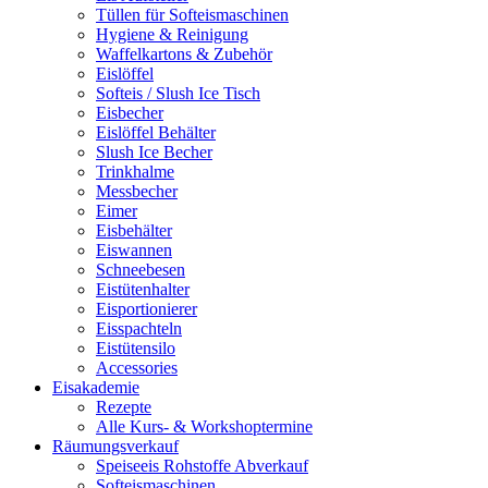
Tüllen für Softeismaschinen
Hygiene & Reinigung
Waffelkartons & Zubehör
Eislöffel
Softeis / Slush Ice Tisch
Eisbecher
Eislöffel Behälter
Slush Ice Becher
Trinkhalme
Messbecher
Eimer
Eisbehälter
Eiswannen
Schneebesen
Eistütenhalter
Eisportionierer
Eisspachteln
Eistütensilo
Accessories
Eisakademie
Rezepte
Alle Kurs- & Workshoptermine
Räumungsverkauf
Speiseeis Rohstoffe Abverkauf
Softeismaschinen