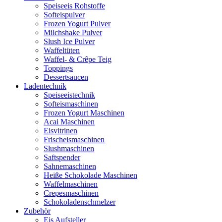
Speiseeis Rohstoffe
Softeispulver
Frozen Yogurt Pulver
Milchshake Pulver
Slush Ice Pulver
Waffeltüten
Waffel- & Crêpe Teig
Toppings
Dessertsaucen
Ladentechnik
Speiseeistechnik
Softeismaschinen
Frozen Yogurt Maschinen
Acai Maschinen
Eisvitrinen
Frischeismaschinen
Slushmaschinen
Saftspender
Sahnemaschinen
Heiße Schokolade Maschinen
Waffelmaschinen
Crepesmaschinen
Schokoladenschmelzer
Zubehör
Eis Aufsteller