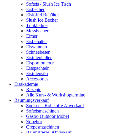
Softeis / Slush Ice Tisch
Eisbecher
Eislöffel Behälter
Slush Ice Becher
Trinkhalme
Messbecher
Eimer
Eisbehälter
Eiswannen
Schneebesen
Eistütenhalter
Eisportionierer
Eisspachteln
Eistütensilo
Accessories
Eisakademie
Rezepte
Alle Kurs- & Workshoptermine
Räumungsverkauf
Speiseeis Rohstoffe Abverkauf
Softeismaschinen
Gastro Outdoor Möbel
Zubehör
Crepesmaschinen
Baumstriezel Abverkauf