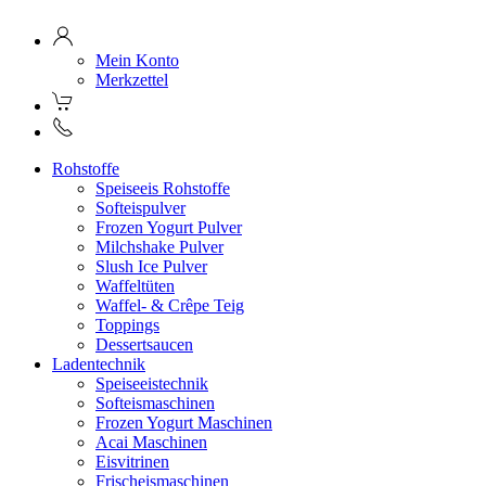
Mein Konto
Merkzettel
Rohstoffe
Speiseeis Rohstoffe
Softeispulver
Frozen Yogurt Pulver
Milchshake Pulver
Slush Ice Pulver
Waffeltüten
Waffel- & Crêpe Teig
Toppings
Dessertsaucen
Ladentechnik
Speiseeistechnik
Softeismaschinen
Frozen Yogurt Maschinen
Acai Maschinen
Eisvitrinen
Frischeismaschinen