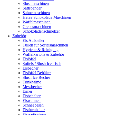
Slushmaschinen
Saftspender
Sahnemaschinen
Heiße Schokolade Maschinen
Waffelmaschinen
Crepesmaschinen
Schokoladenschmelzer
Zubehör
Eis Aufsteller
Tüllen für Softeismaschinen
Hygiene & Reinigung
Waffelkartons & Zubehör
Eislöffel
Softeis / Slush Ice Tisch
Eisbecher
Eislöffel Behälter
Slush Ice Becher
Trinkhalme
Messbecher
Eimer
Eisbehälter
Eiswannen
Schneebesen
Eistütenhalter
Eisportionierer