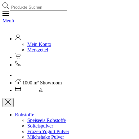
Products
search
Menü
Mein Konto
Merkzettel
Kostenloser Versand ab 250€ (AT)
1000 m² Showroom
Leasing
&
Miete
Rohstoffe
Speiseeis Rohstoffe
Softeispulver
Frozen Yogurt Pulver
Milchshake Pulver