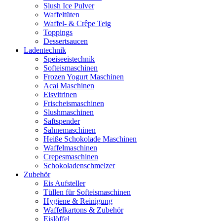
Slush Ice Pulver
Waffeltüten
Waffel- & Crêpe Teig
Toppings
Dessertsaucen
Ladentechnik
Speiseeistechnik
Softeismaschinen
Frozen Yogurt Maschinen
Acai Maschinen
Eisvitrinen
Frischeismaschinen
Slushmaschinen
Saftspender
Sahnemaschinen
Heiße Schokolade Maschinen
Waffelmaschinen
Crepesmaschinen
Schokoladenschmelzer
Zubehör
Eis Aufsteller
Tüllen für Softeismaschinen
Hygiene & Reinigung
Waffelkartons & Zubehör
Eislöffel