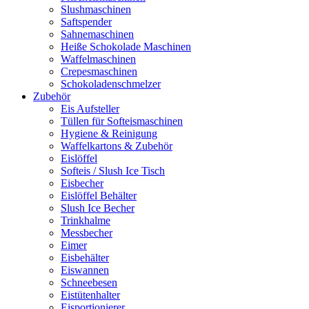
Slushmaschinen
Saftspender
Sahnemaschinen
Heiße Schokolade Maschinen
Waffelmaschinen
Crepesmaschinen
Schokoladenschmelzer
Zubehör
Eis Aufsteller
Tüllen für Softeismaschinen
Hygiene & Reinigung
Waffelkartons & Zubehör
Eislöffel
Softeis / Slush Ice Tisch
Eisbecher
Eislöffel Behälter
Slush Ice Becher
Trinkhalme
Messbecher
Eimer
Eisbehälter
Eiswannen
Schneebesen
Eistütenhalter
Eisportionierer