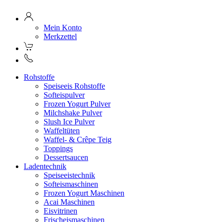
Mein Konto
Merkzettel
Rohstoffe
Speiseeis Rohstoffe
Softeispulver
Frozen Yogurt Pulver
Milchshake Pulver
Slush Ice Pulver
Waffeltüten
Waffel- & Crêpe Teig
Toppings
Dessertsaucen
Ladentechnik
Speiseeistechnik
Softeismaschinen
Frozen Yogurt Maschinen
Acai Maschinen
Eisvitrinen
Frischeismaschinen