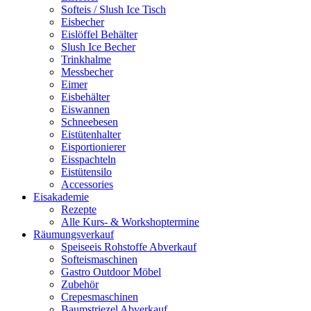
Softeis / Slush Ice Tisch
Eisbecher
Eislöffel Behälter
Slush Ice Becher
Trinkhalme
Messbecher
Eimer
Eisbehälter
Eiswannen
Schneebesen
Eistütenhalter
Eisportionierer
Eisspachteln
Eistütensilo
Accessories
Eisakademie
Rezepte
Alle Kurs- & Workshoptermine
Räumungsverkauf
Speiseeis Rohstoffe Abverkauf
Softeismaschinen
Gastro Outdoor Möbel
Zubehör
Crepesmaschinen
Baumstriezel Abverkauf