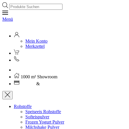
Products
search
Menü
Mein Konto
Merkzettel
Kostenloser Versand ab 250€ (AT)
1000 m² Showroom
Leasing
&
Miete
Rohstoffe
Speiseeis Rohstoffe
Softeispulver
Frozen Yogurt Pulver
Milchshake Pulver