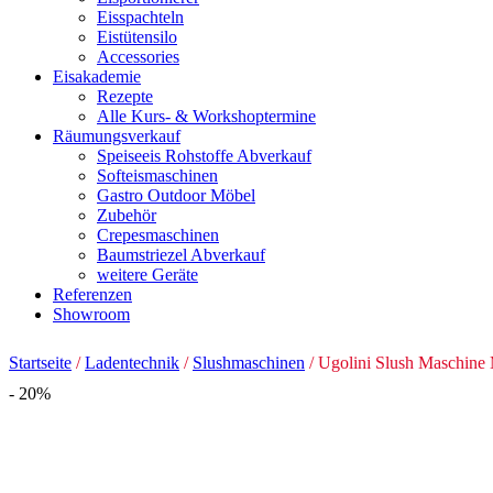
Eisspachteln
Eistütensilo
Accessories
Eisakademie
Rezepte
Alle Kurs- & Workshoptermine
Räumungsverkauf
Speiseeis Rohstoffe Abverkauf
Softeismaschinen
Gastro Outdoor Möbel
Zubehör
Crepesmaschinen
Baumstriezel Abverkauf
weitere Geräte
Referenzen
Showroom
Startseite
/
Ladentechnik
/
Slushmaschinen
/ Ugolini Slush Maschine
- 20%