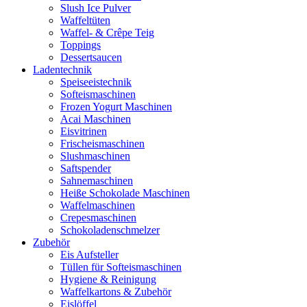
Slush Ice Pulver
Waffeltüten
Waffel- & Crêpe Teig
Toppings
Dessertsaucen
Ladentechnik
Speiseeistechnik
Softeismaschinen
Frozen Yogurt Maschinen
Acai Maschinen
Eisvitrinen
Frischeismaschinen
Slushmaschinen
Saftspender
Sahnemaschinen
Heiße Schokolade Maschinen
Waffelmaschinen
Crepesmaschinen
Schokoladenschmelzer
Zubehör
Eis Aufsteller
Tüllen für Softeismaschinen
Hygiene & Reinigung
Waffelkartons & Zubehör
Eislöffel