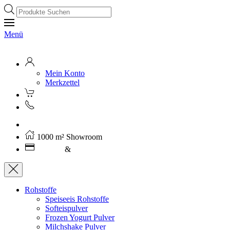
Products
search
Menü
Mein Konto
Merkzettel
Kostenloser Versand ab 250€ (AT)
1000 m² Showroom
Leasing
&
Miete
Rohstoffe
Speiseeis Rohstoffe
Softeispulver
Frozen Yogurt Pulver
Milchshake Pulver