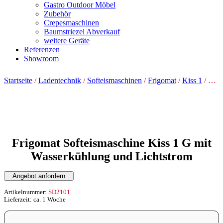
Gastro Outdoor Möbel
Zubehör
Crepesmaschinen
Baumstriezel Abverkauf
weitere Geräte
Referenzen
Showroom
Startseite
/
Ladentechnik
/
Softeismaschinen
/
Frigomat
/
Kiss 1
/ Frigomat Softeismaschine Kiss 1 G mit Wasserkühlung und Lichtstrom
Frigomat Softeismaschine Kiss 1 G mit
Wasserkühlung und Lichtstrom
Angebot anfordern
Artikelnummer:
SD2101
Lieferzeit: ca. 1 Woche