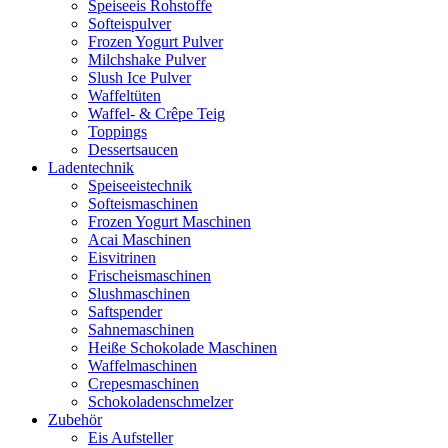
Speiseeis Rohstoffe
Softeispulver
Frozen Yogurt Pulver
Milchshake Pulver
Slush Ice Pulver
Waffeltüten
Waffel- & Crêpe Teig
Toppings
Dessertsaucen
Ladentechnik
Speiseeistechnik
Softeismaschinen
Frozen Yogurt Maschinen
Acai Maschinen
Eisvitrinen
Frischeismaschinen
Slushmaschinen
Saftspender
Sahnemaschinen
Heiße Schokolade Maschinen
Waffelmaschinen
Crepesmaschinen
Schokoladenschmelzer
Zubehör
Eis Aufsteller