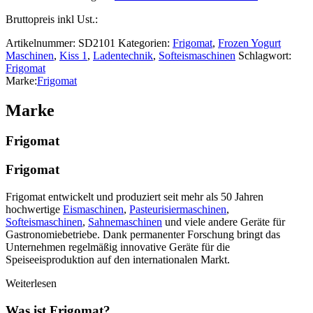
Bruttopreis inkl Ust.:
Artikelnummer:
SD2101
Kategorien:
Frigomat
,
Frozen Yogurt
Maschinen
,
Kiss 1
,
Ladentechnik
,
Softeismaschinen
Schlagwort:
Frigomat
Marke:
Frigomat
Marke
Frigomat
Frigomat
Frigomat entwickelt und produziert seit mehr als 50 Jahren
hochwertige
Eismaschinen
,
Pasteurisiermaschinen
,
Softeismaschinen
,
Sahnemaschinen
und viele andere Geräte für
Gastronomiebetriebe. Dank permanenter Forschung bringt das
Unternehmen regelmäßig innovative Geräte für die
Speiseeisproduktion auf den internationalen Markt.
Weiterlesen
Was ist Frigomat?