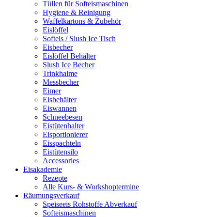
Tüllen für Softeismaschinen
Hygiene & Reinigung
Waffelkartons & Zubehör
Eislöffel
Softeis / Slush Ice Tisch
Eisbecher
Eislöffel Behälter
Slush Ice Becher
Trinkhalme
Messbecher
Eimer
Eisbehälter
Eiswannen
Schneebesen
Eistütenhalter
Eisportionierer
Eisspachteln
Eistütensilo
Accessories
Eisakademie
Rezepte
Alle Kurs- & Workshoptermine
Räumungsverkauf
Speiseeis Rohstoffe Abverkauf
Softeismaschinen