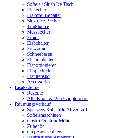
Softeis / Slush Ice Tisch
Eisbecher
Eislöffel Behälter
Slush Ice Becher
Trinkhalme
Messbecher
Eimer
Eisbehälter
Eiswannen
Schneebesen
Eistütenhalter
Eisportionierer
Eisspachteln
Eistütensilo
Accessories
Eisakademie
Rezepte
Alle Kurs- & Workshoptermine
Räumungsverkauf
Speiseeis Rohstoffe Abverkauf
Softeismaschinen
Gastro Outdoor Möbel
Zubehör
Crepesmaschinen
Baumstriezel Abverkauf