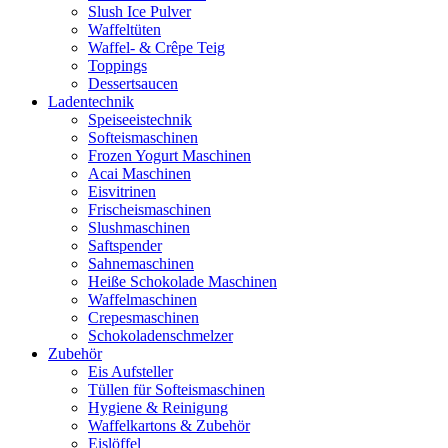
Slush Ice Pulver
Waffeltüten
Waffel- & Crêpe Teig
Toppings
Dessertsaucen
Ladentechnik
Speiseeistechnik
Softeismaschinen
Frozen Yogurt Maschinen
Acai Maschinen
Eisvitrinen
Frischeismaschinen
Slushmaschinen
Saftspender
Sahnemaschinen
Heiße Schokolade Maschinen
Waffelmaschinen
Crepesmaschinen
Schokoladenschmelzer
Zubehör
Eis Aufsteller
Tüllen für Softeismaschinen
Hygiene & Reinigung
Waffelkartons & Zubehör
Eislöffel