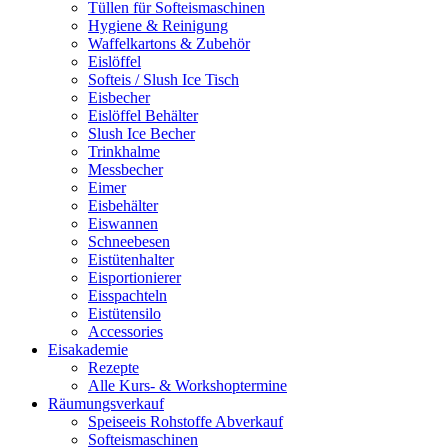
Tüllen für Softeismaschinen
Hygiene & Reinigung
Waffelkartons & Zubehör
Eislöffel
Softeis / Slush Ice Tisch
Eisbecher
Eislöffel Behälter
Slush Ice Becher
Trinkhalme
Messbecher
Eimer
Eisbehälter
Eiswannen
Schneebesen
Eistütenhalter
Eisportionierer
Eisspachteln
Eistütensilo
Accessories
Eisakademie
Rezepte
Alle Kurs- & Workshoptermine
Räumungsverkauf
Speiseeis Rohstoffe Abverkauf
Softeismaschinen