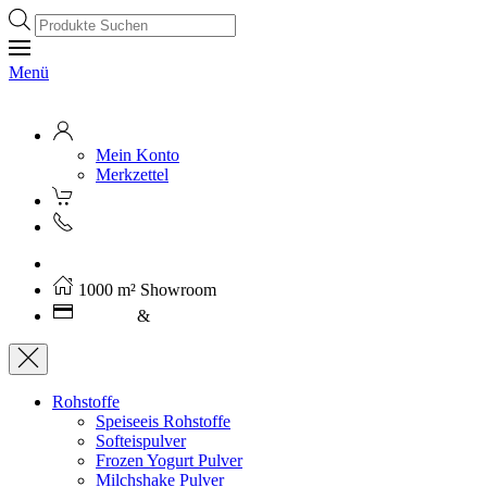
Products
search
Menü
Mein Konto
Merkzettel
Kostenloser Versand ab 250€ (AT)
1000 m² Showroom
Leasing
&
Miete
Rohstoffe
Speiseeis Rohstoffe
Softeispulver
Frozen Yogurt Pulver
Milchshake Pulver