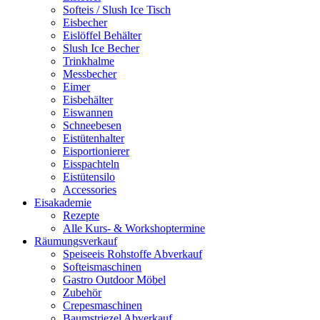
Softeis / Slush Ice Tisch
Eisbecher
Eislöffel Behälter
Slush Ice Becher
Trinkhalme
Messbecher
Eimer
Eisbehälter
Eiswannen
Schneebesen
Eistütenhalter
Eisportionierer
Eisspachteln
Eistütensilo
Accessories
Eisakademie
Rezepte
Alle Kurs- & Workshoptermine
Räumungsverkauf
Speiseeis Rohstoffe Abverkauf
Softeismaschinen
Gastro Outdoor Möbel
Zubehör
Crepesmaschinen
Baumstriezel Abverkauf