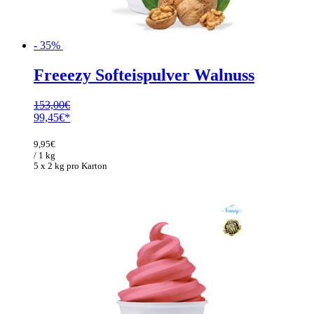
- 35%
Freeezy Softeispulver Walnuss
153,00
€
Ursprünglicher
Aktueller
99,45
€
Preis
Preis
war:
ist:
9,95
€
153,00€
99,45€.
/ 1 kg
5 x 2 kg pro Karton