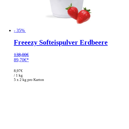
- 35%
Freeezy Softeispulver Erdbeere
138,00
€
Ursprünglicher
Aktueller
89,70
€
Preis
Preis
war:
ist:
8,97
€
138,00€
89,70€.
/ 1 kg
5 x 2 kg pro Karton