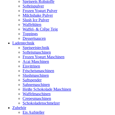
Speiseeis Rohstoffe
Softeispulver
Frozen Yogurt Pulver
Milchshake Pulver
Slush Ice Pulver
Waffeltüten
Waffel- & Crêpe Teig
Toppings
Dessertsaucen
Ladentechnik
Speiseeistechnik
Softeismaschinen
Frozen Yogurt Maschinen
Acai Maschinen
Eisvitrinen
Frischeismaschinen
Slushmaschinen
Saftspender
Sahnemaschinen
Heiße Schokolade Maschinen
Waffelmaschinen
Crepesmaschinen
Schokoladenschmelzer
Zubehör
Eis Aufsteller