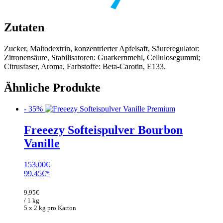
Zutaten
Zucker, Maltodextrin, konzentrierter Apfelsaft, Säureregulator:
Zitronensäure, Stabilisatoren: Guarkernmehl, Cellulosegummi;
Citrusfaser, Aroma, Farbstoffe: Beta-Carotin, E133.
Ähnliche Produkte
- 35%
Freeezy Softeispulver Bourbon
Vanille
153,00
€
Ursprünglicher
Aktueller
99,45
€
Preis
Preis
war:
ist:
9,95
€
153,00€
99,45€.
/ 1 kg
5 x 2 kg pro Karton