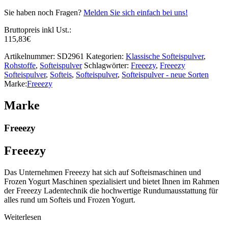
Sie haben noch Fragen?
Melden Sie sich einfach bei uns!
Bruttopreis inkl Ust.:
115,83
€
Artikelnummer:
SD2961
Kategorien:
Klassische Softeispulver
,
Rohstoffe
,
Softeispulver
Schlagwörter:
Freeezy
,
Freeezy
Softeispulver
,
Softeis
,
Softeispulver
,
Softeispulver - neue Sorten
Marke:
Freeezy
Marke
Freeezy
Freeezy
Das Unternehmen Freeezy hat sich auf Softeismaschinen und
Frozen Yogurt Maschinen spezialisiert und bietet Ihnen im Rahmen
der Freeezy Ladentechnik die hochwertige Rundumausstattung für
alles rund um Softeis und Frozen Yogurt.
Weiterlesen