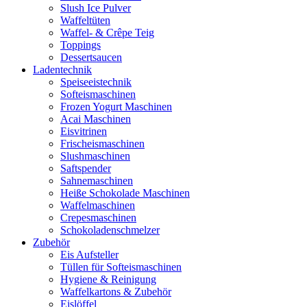
Slush Ice Pulver
Waffeltüten
Waffel- & Crêpe Teig
Toppings
Dessertsaucen
Ladentechnik
Speiseeistechnik
Softeismaschinen
Frozen Yogurt Maschinen
Acai Maschinen
Eisvitrinen
Frischeismaschinen
Slushmaschinen
Saftspender
Sahnemaschinen
Heiße Schokolade Maschinen
Waffelmaschinen
Crepesmaschinen
Schokoladenschmelzer
Zubehör
Eis Aufsteller
Tüllen für Softeismaschinen
Hygiene & Reinigung
Waffelkartons & Zubehör
Eislöffel