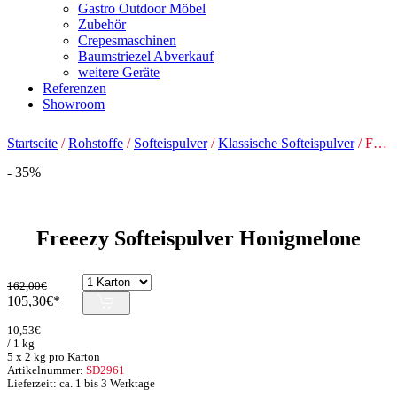
Gastro Outdoor Möbel
Zubehör
Crepesmaschinen
Baumstriezel Abverkauf
weitere Geräte
Referenzen
Showroom
Startseite
/
Rohstoffe
/
Softeispulver
/
Klassische Softeispulver
/ Freeezy Softeispulver Honigmelone
- 35%
Freeezy Softeispulver Honigmelone
162,00
€
Ursprünglicher
Aktueller
105,30
€
Preis
Preis
10,53
€
war:
ist:
/ 1 kg
162,00€
105,30€.
5 x 2 kg pro Karton
Artikelnummer:
SD2961
Lieferzeit: ca. 1 bis 3 Werktage